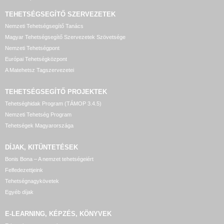
TEHETSÉGSEGÍTŐ SZERVEZETEK
Nemzeti Tehetségsegítő Tanács
Magyar Tehetségsegítő Szervezetek Szövetsége
Nemzeti Tehetségpont
Európai Tehetségközpont
A Matehetsz Tagszervezetei
TEHETSÉGSEGÍTŐ
PROJEKTEK
Tehetséghidak Program (TÁMOP 3.4.5)
Nemzeti Tehetség Program
Tehetségek Magyarországa
DÍJAK, KITÜNTETÉSEK
Bonis Bona – A nemzet tehetségeiért
Felfedezettjeink
Tehetségnagykövetek
Egyéb díjak
E-LEARNING, KÉPZÉS, KÖNYVEK