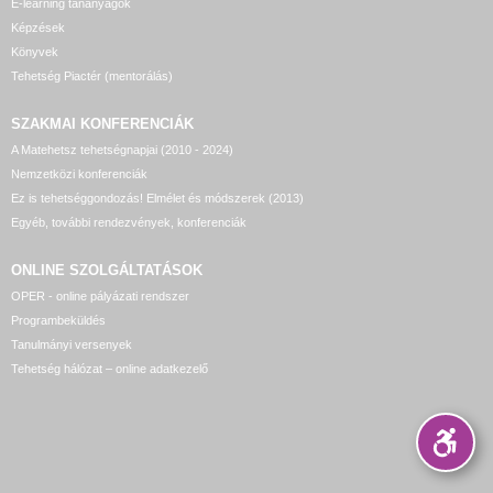
E-learning tananyagok
Képzések
Könyvek
Tehetség Piactér (mentorálás)
SZAKMAI KONFERENCIÁK
A Matehetsz tehetségnapjai (2010 - 2024)
Nemzetközi konferenciák
Ez is tehetséggondozás! Elmélet és módszerek (2013)
Egyéb, további rendezvények, konferenciák
ONLINE SZOLGÁLTATÁSOK
OPER - online pályázati rendszer
Programbeküldés
Tanulmányi versenyek
Tehetség hálózat – online adatkezelő