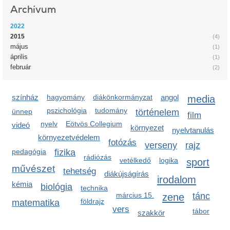
Archívum
2022
2015
(4)
május
(1)
április
(1)
február
(2)
színház
hagyomány
diákönkormányzat
angol
media
pszichológia
tudomány
ünnep
történelem
film
nyelv
Eötvös Collegium
videó
környezet
nyelvtanulás
környezetvédelem
fotózás
verseny
rajz
pedagógia
fizika
rádiózás
vetélkedő
logika
sport
művészet
tehetség
diákújságírás
irodalom
kémia
biológia
technika
március 15.
zene
tánc
földrajz
matematika
vers
tábor
szakkör