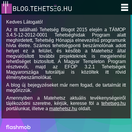
Kedves Látogató!
Az itt található Tehetség Blogot 2015 elején a TÁMOP
3.4.5-12-2012-0001 Tehetséghidak Program alatt
meghirdetett, Tehetség Hónapja elnevezésű programunk
hívta életre. Számos tehetségponti beszámolónak adott
helyet ez a felület, és később a Matehetsz által
megvalósított további projekteknek is megjelenési
lehetőséget biztosított. A Magyar Templeton Program
résztvevői, majd az EFOP 3.2.1 Tehetségek
Magyarországa tutoráltjai is közöltek itt rövid
élménybeszámolókat.
A blog új bejegyzéseket már nem fogad, de tartalmát itt
megőrizzük.
Amennyiben a Matehetsz aktuális tevékenységeiről
tájékozódni szeretne, kérjük, keresse föl a
tehetseg.hu
portálunkat, illetve a
matehetsz.hu
oldalt.
flashmob