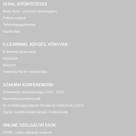
DÍJAK, KITÜNTETÉSEK
Bonis Bona – A nemzet tehetségeiért
Felfedezettjeink
Tehetségnagykövetek
Egyéb díjak
E-LEARNING, KÉPZÉS, KÖNYVEK
E-learning tananyagok
Képzések
Könyvek
Tehetség Piactér (mentorálás)
SZAKMAI KONFERENCIÁK
A Matehetsz tehetségnapjai (2010 - 2024)
Nemzetközi konferenciák
Ez is tehetséggondozás! Elmélet és módszerek (2013)
Egyéb, további rendezvények, konferenciák
ONLINE SZOLGÁLTATÁSOK
OPER - online pályázati rendszer