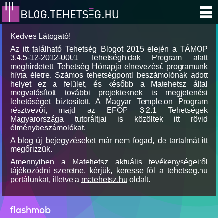
Kedves Látogató!
Az itt található Tehetség Blogot 2015 elején a TÁMOP
3.4.5-12-2012-0001 Tehetséghidak Program alatt
meghirdetett, Tehetség Hónapja elnevezésű programunk
hívta életre. Számos tehetségponti beszámolónak adott
helyet ez a felület, és később a Matehetsz által
megvalósított további projekteknek is megjelenési
lehetőséget biztosított. A Magyar Templeton Program
résztvevői, majd az EFOP 3.2.1 Tehetségek
Magyarországa tutoráltjai is közöltek itt rövid
élménybeszámolókat.
A blog új bejegyzéseket már nem fogad, de tartalmát itt
megőrizzük.
Amennyiben a Matehetsz aktuális tevékenységeiről
tájékozódni szeretne, kérjük, keresse föl a
tehetseg.hu
portálunkat, illetve a
matehetsz.hu
oldalt.
flashmob