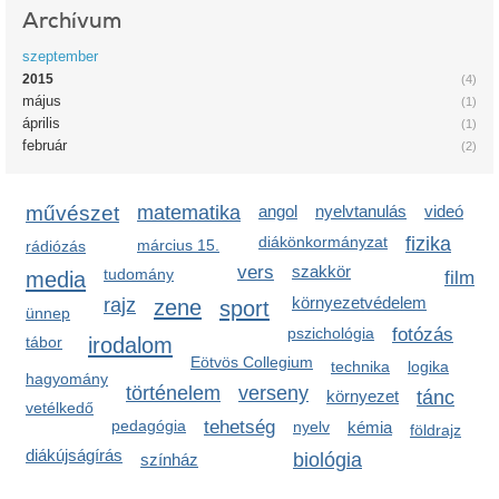
Archívum
szeptember
2015
(4)
május
(1)
április
(1)
február
(2)
művészet
matematika
angol
nyelvtanulás
videó
diákönkormányzat
fizika
március 15.
rádiózás
vers
szakkör
tudomány
media
film
környezetvédelem
rajz
zene
sport
ünnep
pszichológia
fotózás
irodalom
tábor
Eötvös Collegium
technika
logika
hagyomány
történelem
verseny
környezet
tánc
vetélkedő
pedagógia
tehetség
nyelv
kémia
földrajz
diákújságírás
biológia
színház