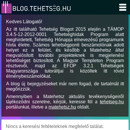
Kedves Látogató!
Az itt található Tehetség Blogot 2015 elején a TÁMOP
3.4.5-12-2012-0001 Tehetséghidak Program alatt
meghirdetett, Tehetség Hónapja elnevezésű programunk
hívta életre. Számos tehetségponti beszámolónak adott
helyet ez a felület, és később a Matehetsz által
megvalósított további projekteknek is megjelenési
lehetőséget biztosított. A Magyar Templeton Program
résztvevői, majd az EFOP 3.2.1 Tehetségek
Magyarországa tutoráltjai is közöltek itt rövid
élménybeszámolókat.
A blog új bejegyzéseket már nem fogad, de tartalmát itt
megőrizzük.
Amennyiben a Matehetsz aktuális tevékenységeiről
tájékozódni szeretne, kérjük, keresse föl a
tehetseg.hu
portálunkat, illetve a
matehetsz.hu
oldalt.
Nincs a keresési feltételeknek megfelelő találat.