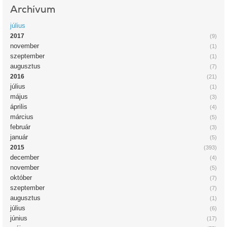
Archívum
július
2017
(9)
november
(1)
szeptember
(1)
augusztus
(7)
2016
(21)
július
(1)
május
(3)
április
(4)
március
(5)
február
(3)
január
(5)
2015
(393)
december
(4)
november
(5)
október
(7)
szeptember
(7)
augusztus
(1)
július
(6)
június
(17)