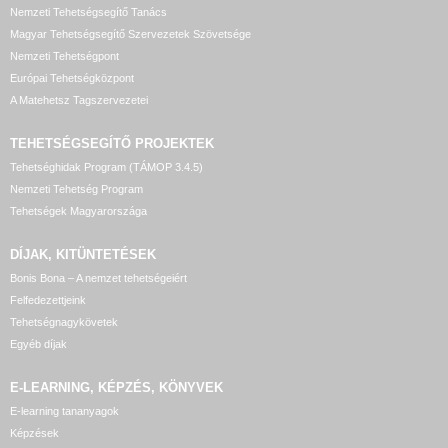
Nemzeti Tehetségsegítő Tanács
Magyar Tehetségsegítő Szervezetek Szövetsége
Nemzeti Tehetségpont
Európai Tehetségközpont
A Matehetsz Tagszervezetei
TEHETSÉGSEGÍTŐ
PROJEKTEK
Tehetséghidak Program (TÁMOP 3.4.5)
Nemzeti Tehetség Program
Tehetségek Magyarországa
DÍJAK, KITÜNTETÉSEK
Bonis Bona – A nemzet tehetségeiért
Felfedezettjeink
Tehetségnagykövetek
Egyéb díjak
E-LEARNING, KÉPZÉS, KÖNYVEK
E-learning tananyagok
Képzések