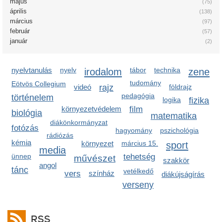
május
(75)
április
(138)
március
(97)
február
(57)
január
(2)
nyelvtanulás
nyelv
irodalom
tábor
technika
zene
tudomány
Eötvös Collegium
videó
rajz
földrajz
pedagógia
történelem
logika
fizika
környezetvédelem
film
biológia
matematika
diákönkormányzat
fotózás
hagyomány
pszichológia
rádiózás
kémia
környezet
március 15.
sport
media
ünnep
tehetség
művészet
szakkör
angol
tánc
vetélkedő
vers
színház
diákújságírás
verseny
RSS