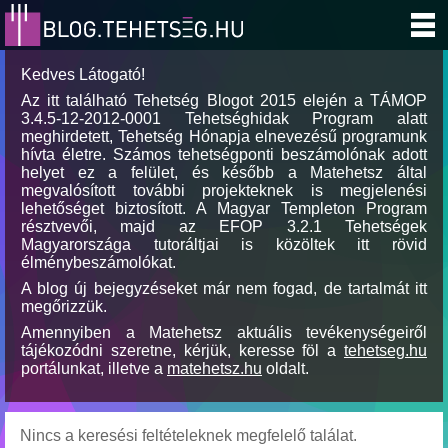
Kedves Látogató!
Az itt található Tehetség Blogot 2015 elején a TÁMOP
3.4.5-12-2012-0001 Tehetséghidak Program alatt
meghirdetett, Tehetség Hónapja elnevezésű programunk
hívta életre. Számos tehetségponti beszámolónak adott
helyet ez a felület, és később a Matehetsz által
megvalósított további projekteknek is megjelenési
lehetőséget biztosított. A Magyar Templeton Program
résztvevői, majd az EFOP 3.2.1 Tehetségek
Magyarországa tutoráltjai is közöltek itt rövid
élménybeszámolókat.
A blog új bejegyzéseket már nem fogad, de tartalmát itt
megőrizzük.
Amennyiben a Matehetsz aktuális tevékenységeiről
tájékozódni szeretne, kérjük, keresse föl a
tehetseg.hu
portálunkat, illetve a
matehetsz.hu
oldalt.
Nincs a keresési feltételeknek megfelelő találat.