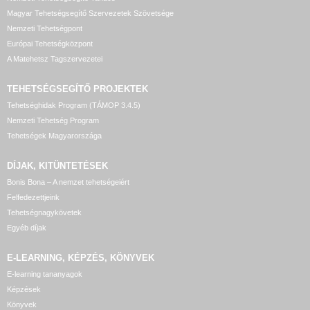
Magyar Tehetségsegítő Szervezetek Szövetsége
Nemzeti Tehetségpont
Európai Tehetségközpont
A Matehetsz Tagszervezetei
TEHETSÉGSEGÍTŐ
PROJEKTEK
Tehetséghidak Program (TÁMOP 3.4.5)
Nemzeti Tehetség Program
Tehetségek Magyarországa
DÍJAK, KITÜNTETÉSEK
Bonis Bona – A nemzet tehetségeiért
Felfedezettjeink
Tehetségnagykövetek
Egyéb díjak
E-LEARNING, KÉPZÉS, KÖNYVEK
E-learning tananyagok
Képzések
Könyvek