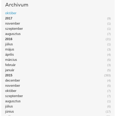
Archívum
október
2017
(9)
november
(1)
szeptember
(1)
augusztus
(7)
2016
(21)
július
(1)
május
(3)
április
(4)
március
(5)
február
(3)
január
(5)
2015
(393)
december
(4)
november
(5)
október
(7)
szeptember
(7)
augusztus
(1)
július
(6)
június
(17)