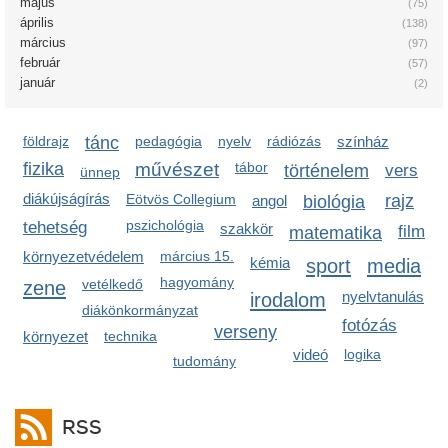
május
(75)
április
(138)
március
(97)
február
(57)
január
(2)
földrajz
tánc
pedagógia
nyelv
rádiózás
színház
fizika
művészet
tábor
történelem
vers
ünnep
diákújságírás
Eötvös Collegium
rajz
angol
biológia
pszichológia
tehetség
szakkör
film
matematika
környezetvédelem
március 15.
kémia
sport
media
hagyomány
zene
vetélkedő
irodalom
nyelvtanulás
diákönkormányzat
fotózás
verseny
környezet
technika
videó
logika
tudomány
RSS