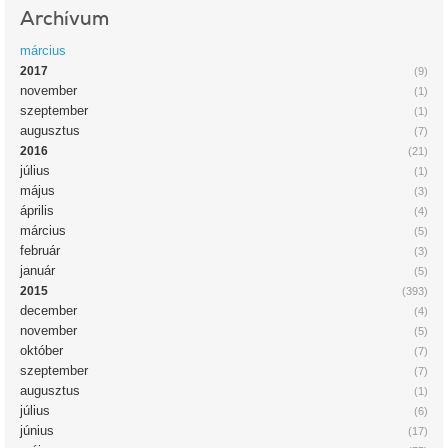
Archívum
március
2017
(9)
november
(1)
szeptember
(1)
augusztus
(7)
2016
(21)
július
(1)
május
(3)
április
(4)
március
(5)
február
(3)
január
(5)
2015
(393)
december
(4)
november
(5)
október
(7)
szeptember
(7)
augusztus
(1)
július
(6)
június
(17)