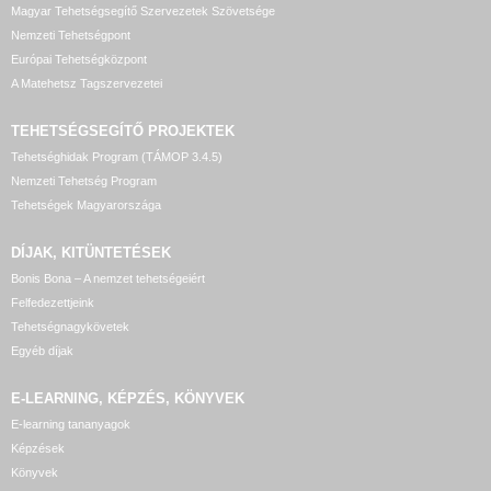
Magyar Tehetségsegítő Szervezetek Szövetsége
Nemzeti Tehetségpont
Európai Tehetségközpont
A Matehetsz Tagszervezetei
TEHETSÉGSEGÍTŐ
PROJEKTEK
Tehetséghidak Program (TÁMOP 3.4.5)
Nemzeti Tehetség Program
Tehetségek Magyarországa
DÍJAK, KITÜNTETÉSEK
Bonis Bona – A nemzet tehetségeiért
Felfedezettjeink
Tehetségnagykövetek
Egyéb díjak
E-LEARNING, KÉPZÉS, KÖNYVEK
E-learning tananyagok
Képzések
Könyvek