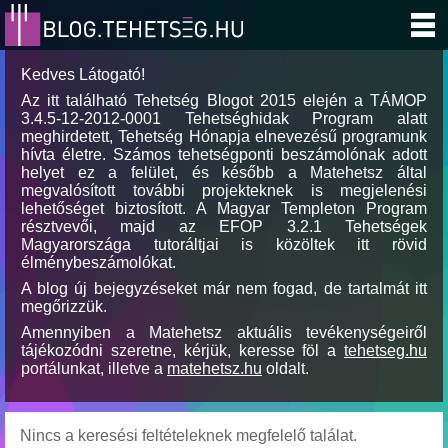
Kedves Látogató!
Az itt található Tehetség Blogot 2015 elején a TÁMOP
3.4.5-12-2012-0001 Tehetséghidak Program alatt
meghirdetett, Tehetség Hónapja elnevezésű programunk
hívta életre. Számos tehetségponti beszámolónak adott
helyet ez a felület, és később a Matehetsz által
megvalósított további projekteknek is megjelenési
lehetőséget biztosított. A Magyar Templeton Program
résztvevői, majd az EFOP 3.2.1 Tehetségek
Magyarországa tutoráltjai is közöltek itt rövid
élménybeszámolókat.
A blog új bejegyzéseket már nem fogad, de tartalmát itt
megőrizzük.
Amennyiben a Matehetsz aktuális tevékenységeiről
tájékozódni szeretne, kérjük, keresse föl a
tehetseg.hu
portálunkat, illetve a
matehetsz.hu
oldalt.
Nincs a keresési feltételeknek megfelelő találat.