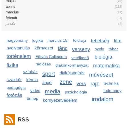
május
(75)
április
(138)
március
(97)
február
(57)
január
(2)
hagyomány
logika
március 15.
földrajz
tehetség
film
nyelvtanulás
környezet
tánc
verseny
nyelv
tábor
történelem
biológia
Eötvös Collegium
vetélkedő
rádiózás
fizika
diákönkormányzat
matematika
színház
sport
diákújságírás
művészet
szakkör
kémia
zene
angol
vers
rajz
technika
pedagógia
videó
media
tudomány
pszichológia
fotózás
irodalom
ünnep
környezetvédelem
RSS