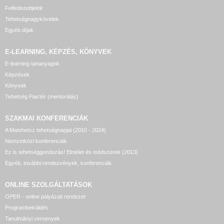
Felfedezettjeink
Tehetségnagykövetek
Egyéb díjak
E-LEARNING, KÉPZÉS, KÖNYVEK
E-learning tananyagok
Képzések
Könyvek
Tehetség Piactér (mentorálás)
SZAKMAI KONFERENCIÁK
A Matehetsz tehetségnapjai (2010 - 2024)
Nemzetközi konferenciák
Ez is tehetséggondozás! Elmélet és módszerek (2013)
Egyéb, további rendezvények, konferenciák
ONLINE SZOLGÁLTATÁSOK
OPER - online pályázati rendszer
Programbeküldés
Tanulmányi versenyek