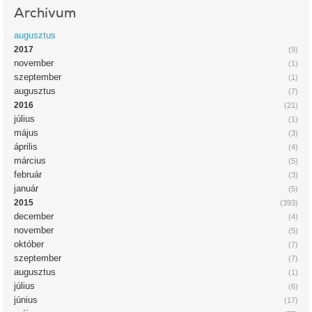
Archívum
augusztus
2017
(9)
november
(1)
szeptember
(1)
augusztus
(7)
2016
(21)
július
(1)
május
(3)
április
(4)
március
(5)
február
(3)
január
(5)
2015
(393)
december
(4)
november
(5)
október
(7)
szeptember
(7)
augusztus
(1)
július
(6)
június
(17)