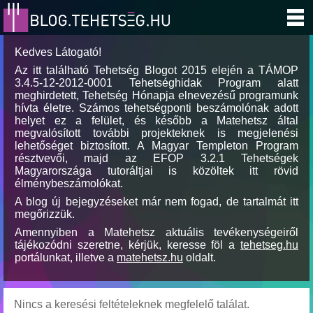
Kedves Látogató!
Az itt található Tehetség Blogot 2015 elején a TÁMOP
3.4.5-12-2012-0001 Tehetséghidak Program alatt
meghirdetett, Tehetség Hónapja elnevezésű programunk
hívta életre. Számos tehetségponti beszámolónak adott
helyet ez a felület, és később a Matehetsz által
megvalósított további projekteknek is megjelenési
lehetőséget biztosított. A Magyar Templeton Program
résztvevői, majd az EFOP 3.2.1 Tehetségek
Magyarországa tutoráltjai is közöltek itt rövid
élménybeszámolókat.
A blog új bejegyzéseket már nem fogad, de tartalmát itt
megőrizzük.
Amennyiben a Matehetsz aktuális tevékenységeiről
tájékozódni szeretne, kérjük, keresse föl a
tehetseg.hu
portálunkat, illetve a
matehetsz.hu
oldalt.
Nincs a keresési feltételeknek megfelelő találat.