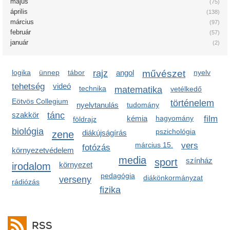
május
(75)
április
(138)
március
(97)
február
(57)
január
(2)
logika
ünnep
tábor
rajz
angol
művészet
nyelv
tehetség
videó
technika
matematika
vetélkedő
Eötvös Collegium
történelem
nyelvtanulás
tudomány
szakkör
tánc
kémia
hagyomány
film
földrajz
biológia
pszichológia
zene
diákújságírás
március 15.
vers
fotózás
környezetvédelem
media
sport
színház
irodalom
környezet
pedagógia
diákönkormányzat
verseny
rádiózás
fizika
RSS