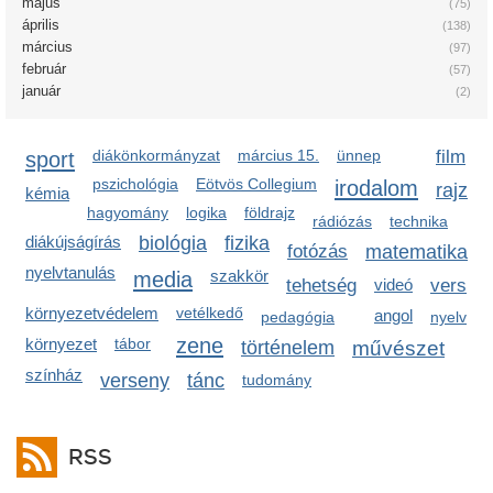
május
(75)
április
(138)
március
(97)
február
(57)
január
(2)
sport
diákönkormányzat
március 15.
ünnep
film
pszichológia
Eötvös Collegium
irodalom
rajz
kémia
hagyomány
logika
földrajz
rádiózás
technika
diákújságírás
biológia
fizika
fotózás
matematika
nyelvtanulás
media
szakkör
tehetség
videó
vers
környezetvédelem
vetélkedő
angol
pedagógia
nyelv
zene
környezet
tábor
történelem
művészet
színház
verseny
tánc
tudomány
RSS