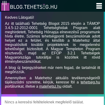
Kedves Látogató!
Az itt található Tehetség Blogot 2015 elején a TÁMOP
3.4.5-12-2012-0001 Tehetséghidak Program alatt
meghirdetett, Tehetség Hónapja elnevezésű programunk
hívta életre. Számos tehetségponti beszámolónak adott
helyet ez a felület, és később a Matehetsz által
megvalósított további projekteknek is megjelenési
lehetőséget biztosított. A Magyar Templeton Program
résztvevői, majd az EFOP 3.2.1 Tehetségek
Magyarországa tutoráltjai is közöltek itt rövid
élménybeszámolókat.
A blog új bejegyzéseket már nem fogad, de tartalmát itt
megőrizzük.
Amennyiben a Matehetsz aktuális tevékenységeiről
tájékozódni szeretne, kérjük, keresse föl a
tehetseg.hu
portálunkat, illetve a
matehetsz.hu
oldalt.
Nincs a keresési feltételeknek megfelelő találat.