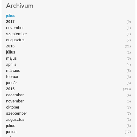
Archívum
július
2017
(9)
november
(1)
szeptember
(1)
augusztus
(7)
2016
(21)
július
(1)
május
(3)
április
(4)
március
(5)
február
(3)
január
(5)
2015
(393)
december
(4)
november
(5)
október
(7)
szeptember
(7)
augusztus
(1)
július
(6)
június
(17)