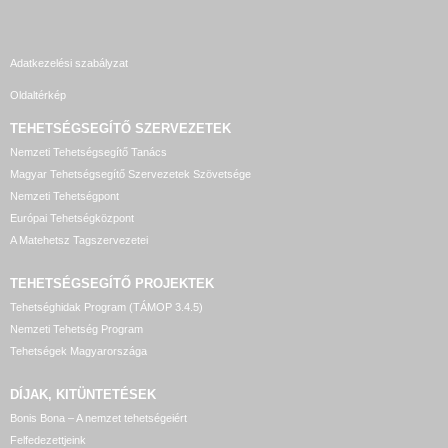
Adatkezelési szabályzat
Oldaltérkép
TEHETSÉGSEGÍTŐ SZERVEZETEK
Nemzeti Tehetségsegítő Tanács
Magyar Tehetségsegítő Szervezetek Szövetsége
Nemzeti Tehetségpont
Európai Tehetségközpont
A Matehetsz Tagszervezetei
TEHETSÉGSEGÍTŐ
PROJEKTEK
Tehetséghidak Program (TÁMOP 3.4.5)
Nemzeti Tehetség Program
Tehetségek Magyarországa
DÍJAK, KITÜNTETÉSEK
Bonis Bona – A nemzet tehetségeiért
Felfedezettjeink