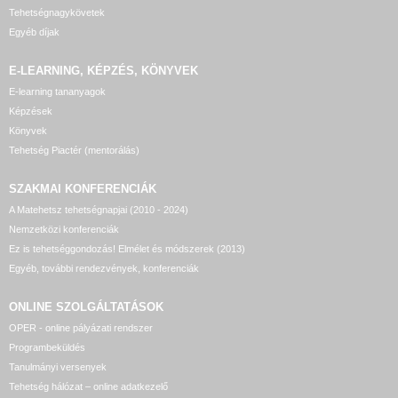
Tehetségnagykövetek
Egyéb díjak
E-LEARNING, KÉPZÉS, KÖNYVEK
E-learning tananyagok
Képzések
Könyvek
Tehetség Piactér (mentorálás)
SZAKMAI KONFERENCIÁK
A Matehetsz tehetségnapjai (2010 - 2024)
Nemzetközi konferenciák
Ez is tehetséggondozás! Elmélet és módszerek (2013)
Egyéb, további rendezvények, konferenciák
ONLINE SZOLGÁLTATÁSOK
OPER - online pályázati rendszer
Programbeküldés
Tanulmányi versenyek
Tehetség hálózat – online adatkezelő