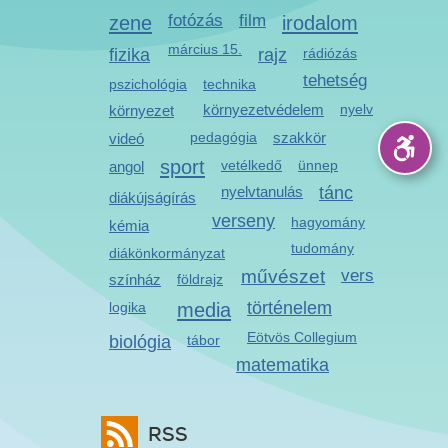
zene
fotózás
film
irodalom
március 15.
fizika
rajz
rádiózás
tehetség
pszichológia
technika
környezetvédelem
nyelv
környezet
pedagógia
szakkör
videó
sport
vetélkedő
ünnep
angol
nyelvtanulás
tánc
diákújságírás
verseny
hagyomány
kémia
tudomány
diákönkormányzat
művészet
vers
színház
földrajz
media
történelem
logika
Eötvös Collegium
biológia
tábor
matematika
RSS