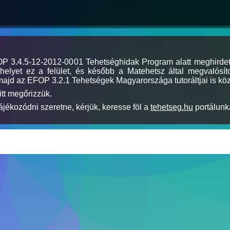
MOP 3.4.5-12-2012-0001 Tehetséghidak Program alatt meghirde
elyet ez a felület, és később a Matehetsz által megvalósíto
majd az EFOP 3.2.1 Tehetségek Magyarországa tutoráltjai is köz
itt megőrizzük.
jékozódni szeretne, kérjük, keresse föl a
tehetseg.hu
portálunka