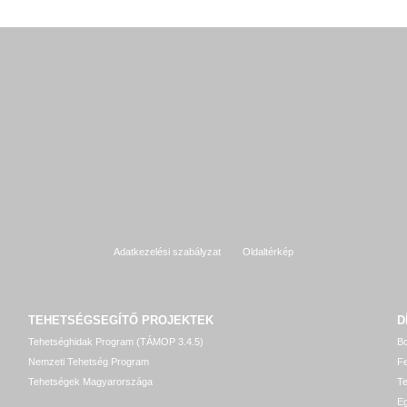
Adatkezelési szabályzat
Oldaltérkép
TEHETSÉGSEGÍTŐ
PROJEKTEK
D
Tehetséghidak Program (TÁMOP 3.4.5)
Bo
Nemzeti Tehetség Program
Fe
Tehetségek Magyarországa
T
Eg