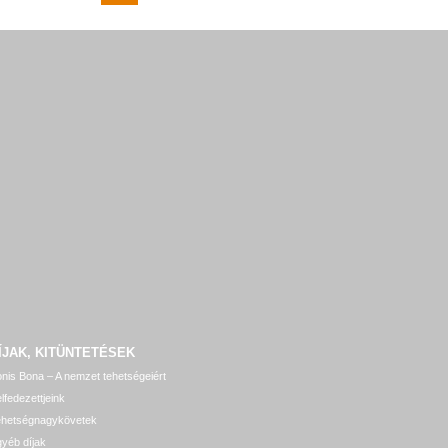
ÍJAK, KITÜNTETÉSEK
nis Bona – A nemzet tehetségeiért
lfedezettjeink
ehetségnagykövetek
yéb díjak