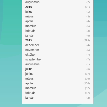
augusztus
(7)
2016
(21)
július
(1)
május
(3)
április
(4)
március
(5)
február
(3)
január
(5)
2015
(393)
december
(4)
november
(5)
október
(7)
szeptember
(7)
augusztus
(1)
július
(6)
június
(17)
május
(75)
április
(138)
március
(97)
február
(57)
január
(2)