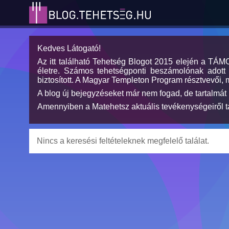
Kedves Látogató!
Az itt található Tehetség Blogot 2015 elején a TÁ
életre. Számos tehetségponti beszámolónak adott h
biztosított. A Magyar Templeton Program résztvevői, 
A blog új bejegyzéseket már nem fogad, de tartalmát 
Amennyiben a Matehetsz aktuális tevékenységeiről tá
Nincs a keresési feltételeknek megfelelő találat.