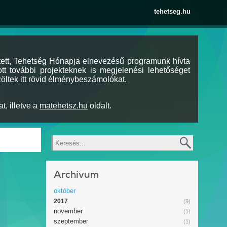
tehetseg.hu
tett, Tehetség Hónapja elnevezésű programunk hívta
tt további projekteknek is megjelenési lehetőséget
öltek itt rövid élménybeszámolókat.
t, illetve a
matehetsz.hu
oldalt.
Keresés
Archívum
október
2017
(9)
november
(1)
szeptember
(1)