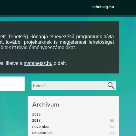
tehetseg.hu
tett, Tehetség Hónapja elnevezésű programunk hívta
tt további projekteknek is megjelenési lehetőséget
öltek itt rövid élménybeszámolókat.
t, illetve a
matehetsz.hu
oldalt.
Keresés
Archívum
2019
2017
(9)
november
(1)
szeptember
(1)