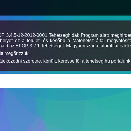
MOP 3.4.5-12-2012-0001 Tehetséghidak Program alatt meghirde
elyet ez a felület, és később a Matehetsz által megvalósíto
majd az EFOP 3.2.1 Tehetségek Magyarországa tutoráltjai is köz
itt megőrizzük.
jékozódni szeretne, kérjük, keresse föl a
tehetseg.hu
portálunka