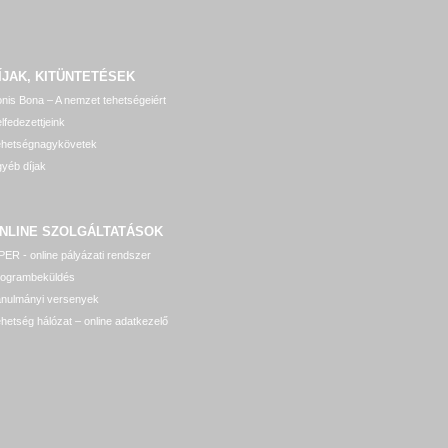
ÍJAK, KITÜNTETÉSEK
nis Bona – A nemzet tehetségeiért
lfedezettjeink
ehetségnagykövetek
yéb díjak
NLINE SZOLGÁLTATÁSOK
ER - online pályázati rendszer
rogrambeküldés
anulmányi versenyek
hetség hálózat – online adatkezelő