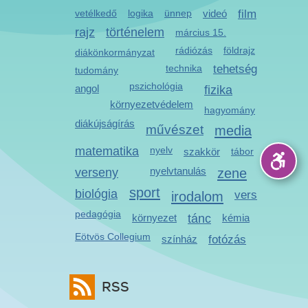
vetélkedő
logika
ünnep
videó
film
rajz
történelem
március 15.
rádiózás
földrajz
diákönkormányzat
technika
tehetség
tudomány
pszichológia
angol
fizika
környezetvédelem
hagyomány
diákújságírás
művészet
media
matematika
nyelv
szakkör
tábor
nyelvtanulás
zene
verseny
sport
biológia
irodalom
vers
pedagógia
környezet
tánc
kémia
Eötvös Collegium
színház
fotózás
RSS