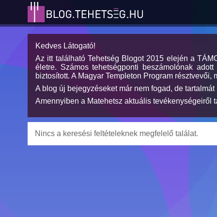
Kedves Látogató!
Az itt található Tehetség Blogot 2015 elején a TÁ
életre. Számos tehetségponti beszámolónak adott h
biztosított. A Magyar Templeton Program résztvevői, 
A blog új bejegyzéseket már nem fogad, de tartalmát 
Amennyiben a Matehetsz aktuális tevékenységeiről tá
Nincs a keresési feltételeknek megfelelő találat.