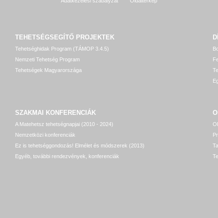
Adatkezelési szabályzat
Oldaltérkép
TEHETSÉGSEGÍTŐ
PROJEKTEK
D
Tehetséghidak Program (TÁMOP 3.4.5)
Bo
Nemzeti Tehetség Program
Fe
Tehetségek Magyarországa
T
Eg
SZAKMAI KONFERENCIÁK
O
A Matehetsz tehetségnapjai (2010 - 2024)
OP
Nemzetközi konferenciák
P
Ez is tehetséggondozás! Elmélet és módszerek (2013)
T
Egyéb, további rendezvények, konferenciák
Te