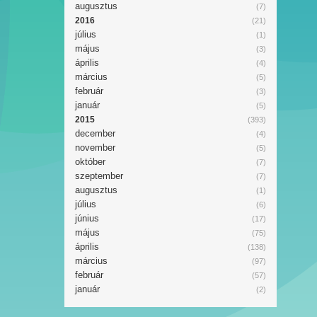
augusztus
(7)
2016
(21)
július
(1)
május
(3)
április
(4)
március
(5)
február
(3)
január
(5)
2015
(393)
december
(4)
november
(5)
október
(7)
szeptember
(7)
augusztus
(1)
július
(6)
június
(17)
május
(75)
április
(138)
március
(97)
február
(57)
január
(2)