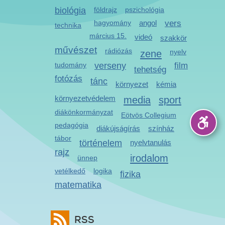
biológia
földrajz
pszichológia
hagyomány
angol
vers
technika
március 15.
videó
szakkör
művészet
rádiózás
zene
nyelv
tudomány
verseny
film
tehetség
fotózás
tánc
környezet
kémia
környezetvédelem
media
sport
diákönkormányzat
Eötvös Collegium
pedagógia
diákújságírás
színház
tábor
történelem
nyelvtanulás
rajz
irodalom
ünnep
vetélkedő
logika
fizika
matematika
RSS