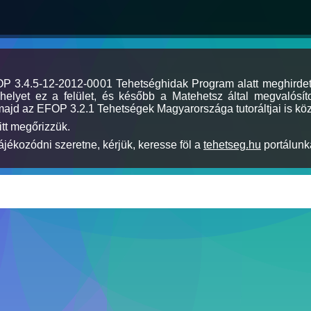
MOP 3.4.5-12-2012-0001 Tehetséghidak Program alatt meghirde
elyet ez a felület, és később a Matehetsz által megvalósíto
majd az EFOP 3.2.1 Tehetségek Magyarországa tutoráltjai is köz
itt megőrizzük.
jékozódni szeretne, kérjük, keresse föl a
tehetseg.hu
portálunka