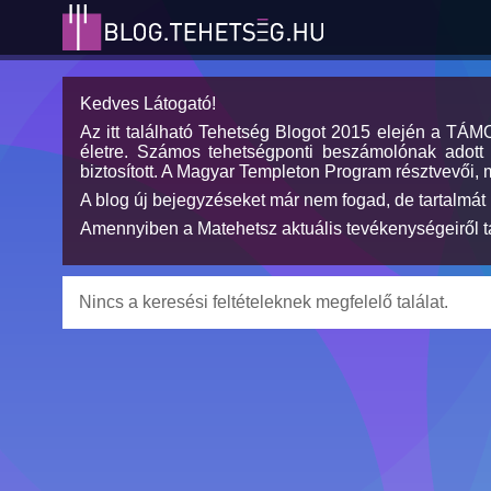
Kedves Látogató!
Az itt található Tehetség Blogot 2015 elején a TÁ
életre. Számos tehetségponti beszámolónak adott h
biztosított. A Magyar Templeton Program résztvevői, 
A blog új bejegyzéseket már nem fogad, de tartalmát 
Amennyiben a Matehetsz aktuális tevékenységeiről tá
Nincs a keresési feltételeknek megfelelő találat.