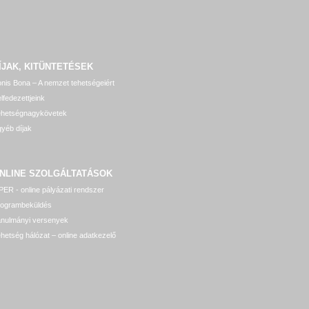
ÍJAK, KITÜNTETÉSEK
nis Bona – A nemzet tehetségeiért
lfedezettjeink
ehetségnagykövetek
yéb díjak
NLINE SZOLGÁLTATÁSOK
ER - online pályázati rendszer
rogrambeküldés
anulmányi versenyek
hetség hálózat – online adatkezelő