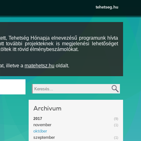
tehetseg.hu
tett, Tehetség Hónapja elnevezésű programunk hívta
tt további projekteknek is megjelenési lehetőséget
öltek itt rövid élménybeszámolókat.
t, illetve a
matehetsz.hu
oldalt.
Keresés
Archívum
2017
(9)
november
(1)
október
szeptember
(1)