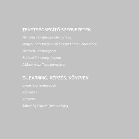
TEHETSÉGSEGÍTŐ SZERVEZETEK
Nemzeti Tehetségsegítő Tanács
Magyar Tehetségsegítő Szervezetek Szövetsége
Nemzeti Tehetségpont
Európai Tehetségközpont
A Matehetsz Tagszervezetei
E-LEARNING, KÉPZÉS, KÖNYVEK
E-learning tananyagok
Képzések
Könyvek
Tehetség Piactér (mentorálás)