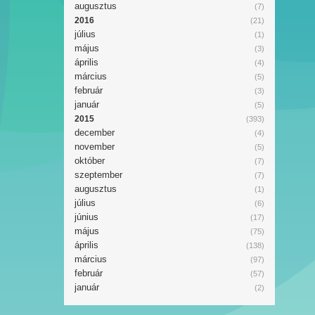
augusztus
(7)
2016
(21)
július
(1)
május
(3)
április
(4)
március
(5)
február
(3)
január
(5)
2015
(393)
december
(4)
november
(5)
október
(7)
szeptember
(7)
augusztus
(1)
július
(6)
június
(17)
május
(75)
április
(138)
március
(97)
február
(57)
január
(2)