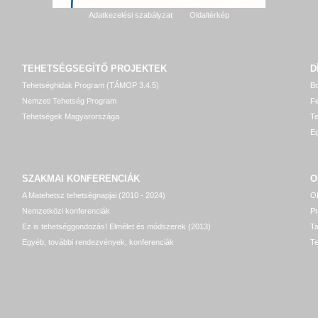
Adatkezelési szabályzat
Oldaltérkép
TEHETSÉGSEGÍTŐ
PROJEKTEK
D
Tehetséghidak Program (TÁMOP 3.4.5)
Bo
Nemzeti Tehetség Program
Fe
Tehetségek Magyarországa
T
Eg
SZAKMAI KONFERENCIÁK
O
A Matehetsz tehetségnapjai (2010 - 2024)
OP
Nemzetközi konferenciák
P
Ez is tehetséggondozás! Elmélet és módszerek (2013)
T
Egyéb, további rendezvények, konferenciák
Te