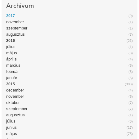
Archívum
2017
(9)
november
(1)
szeptember
(1)
augusztus
(7)
2016
(21)
július
(1)
május
(3)
április
(4)
március
(5)
február
(3)
január
(5)
2015
(393)
december
(4)
november
(5)
október
(7)
szeptember
(7)
augusztus
(1)
július
(6)
június
(17)
május
(75)