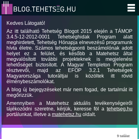
Kedves Látogató!
Az itt található Tehetség Blogot 2015 elején a TÁMOP
3.4.5-12-2012-0001 Tehetséghidak Program alatt
meghirdetett, Tehetség Hónapja elnevezésű programunk
hívta életre. Számos tehetségponti beszámolónak adott
helyet ez a felület, és később a Matehetsz által
megvalósított további projekteknek is megjelenési
lehetőséget biztosított. A Magyar Templeton Program
résztvevői, majd az EFOP 3.2.1 Tehetségek
Magyarországa tutoráltjai is közöltek itt rövid
élménybeszámolókat.
A blog új bejegyzéseket már nem fogad, de tartalmát itt
megőrizzük.
Amennyiben a Matehetsz aktuális tevékenységeiről
tájékozódni szeretne, kérjük, keresse föl a
tehetseg.hu
portálunkat, illetve a
matehetsz.hu
oldalt.
9 találat