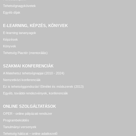
Tehetségnagykövetek
Egyéb díjak
E-LEARNING, KÉPZÉS, KÖNYVEK
E-learning tananyagok
Képzések
Könyvek
Tehetség Piactér (mentorálás)
SZAKMAI KONFERENCIÁK
A Matehetsz tehetségnapjai (2010 - 2024)
Nemzetközi konferenciák
Ez is tehetséggondozás! Elmélet és módszerek (2013)
Egyéb, további rendezvények, konferenciák
ONLINE SZOLGÁLTATÁSOK
OPER - online pályázati rendszer
Programbeküldés
Tanulmányi versenyek
Tehetség hálózat – online adatkezelő