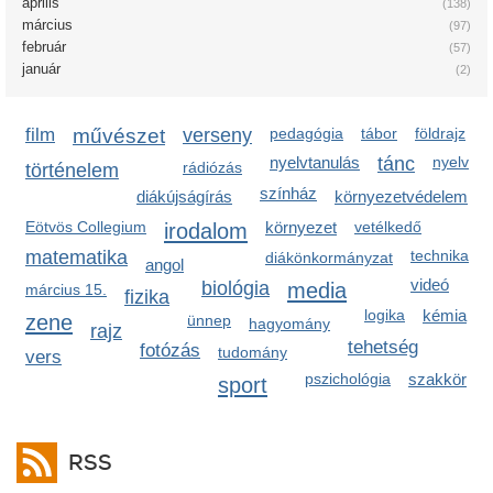
április
(138)
március
(97)
február
(57)
január
(2)
film
művészet
verseny
pedagógia
tábor
földrajz
nyelvtanulás
tánc
nyelv
rádiózás
történelem
színház
diákújságírás
környezetvédelem
Eötvös Collegium
irodalom
környezet
vetélkedő
matematika
technika
diákönkormányzat
angol
videó
biológia
media
március 15.
fizika
logika
kémia
zene
ünnep
hagyomány
rajz
tehetség
fotózás
tudomány
vers
pszichológia
szakkör
sport
RSS