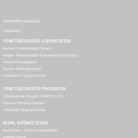
Adatkezelési szabályzat
Oldaltérkép
TEHETSÉGSEGÍTŐ SZERVEZETEK
Nemzeti Tehetségsegítő Tanács
Magyar Tehetségsegítő Szervezetek Szövetsége
Nemzeti Tehetségpont
Európai Tehetségközpont
A Matehetsz Tagszervezetei
TEHETSÉGSEGÍTŐ
PROJEKTEK
Tehetséghidak Program (TÁMOP 3.4.5)
Nemzeti Tehetség Program
Tehetségek Magyarországa
DÍJAK, KITÜNTETÉSEK
Bonis Bona – A nemzet tehetségeiért
Felfedezettjeink