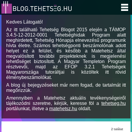
Kedves Látogató!
Az itt található Tehetség Blogot 2015 elején a TÁMOP
3.4.5-12-2012-0001 Tehetséghidak Program alatt
meghirdetett, Tehetség Hónapja elnevezésű programunk
hívta életre. Számos tehetségponti beszámolónak adott
helyet ez a felület, és később a Matehetsz által
megvalósított további projekteknek is megjelenési
lehetőséget biztosított. A Magyar Templeton Program
résztvevői, majd az EFOP 3.2.1 Tehetségek
Magyarországa tutoráltjai is közöltek itt rövid
élménybeszámolókat.
A blog új bejegyzéseket már nem fogad, de tartalmát itt
megőrizzük.
Amennyiben a Matehetsz aktuális tevékenységeiről
tájékozódni szeretne, kérjük, keresse föl a
tehetseg.hu
portálunkat, illetve a
matehetsz.hu
oldalt.
2 találat