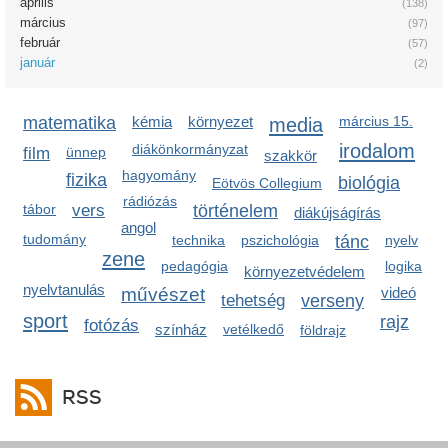
április
(138)
március
(97)
február
(57)
január
(2)
matematika
kémia
környezet
media
március 15.
irodalom
diákönkormányzat
film
ünnep
szakkör
hagyomány
fizika
biológia
Eötvös Collegium
rádiózás
tábor
vers
történelem
diákújságírás
angol
tudomány
technika
pszichológia
tánc
nyelv
zene
pedagógia
logika
környezetvédelem
nyelvtanulás
művészet
videó
tehetség
verseny
sport
rajz
fotózás
színház
vetélkedő
földrajz
RSS