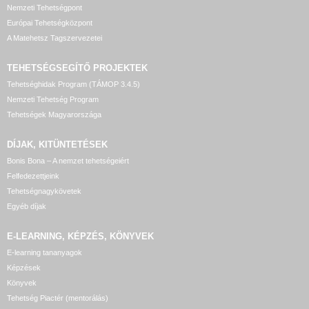
Nemzeti Tehetségpont
Európai Tehetségközpont
A Matehetsz Tagszervezetei
TEHETSÉGSEGÍTŐ
PROJEKTEK
Tehetséghidak Program (TÁMOP 3.4.5)
Nemzeti Tehetség Program
Tehetségek Magyarországa
DÍJAK, KITÜNTETÉSEK
Bonis Bona – A nemzet tehetségeiért
Felfedezettjeink
Tehetségnagykövetek
Egyéb díjak
E-LEARNING, KÉPZÉS, KÖNYVEK
E-learning tananyagok
Képzések
Könyvek
Tehetség Piactér (mentorálás)