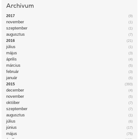
Archívum
2017
(9)
november
(1)
szeptember
(1)
augusztus
(7)
2016
(21)
július
(1)
május
(3)
április
(4)
március
(5)
február
(3)
január
(5)
2015
(393)
december
(4)
november
(5)
október
(7)
szeptember
(7)
augusztus
(1)
július
(6)
június
(17)
május
(75)