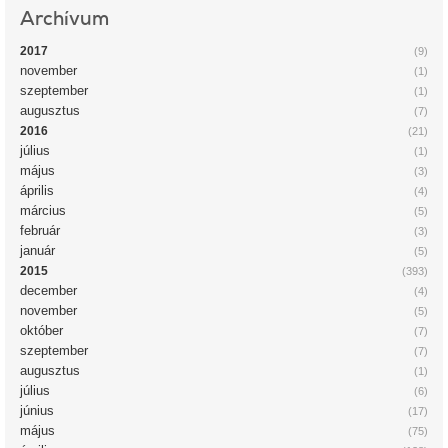
Archívum
2017
(9)
november
(1)
szeptember
(1)
augusztus
(7)
2016
(21)
július
(1)
május
(3)
április
(4)
március
(5)
február
(3)
január
(5)
2015
(393)
december
(4)
november
(5)
október
(7)
szeptember
(7)
augusztus
(1)
július
(6)
június
(17)
május
(75)