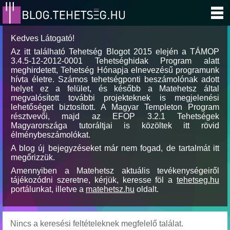
Kedves Látogató!
Az itt található Tehetség Blogot 2015 elején a TÁMOP
3.4.5-12-2012-0001 Tehetséghidak Program alatt
meghirdetett, Tehetség Hónapja elnevezésű programunk
hívta életre. Számos tehetségponti beszámolónak adott
helyet ez a felület, és később a Matehetsz által
megvalósított további projekteknek is megjelenési
lehetőséget biztosított. A Magyar Templeton Program
résztvevői, majd az EFOP 3.2.1 Tehetségek
Magyarországa tutoráltjai is közöltek itt rövid
élménybeszámolókat.
A blog új bejegyzéseket már nem fogad, de tartalmát itt
megőrizzük.
Amennyiben a Matehetsz aktuális tevékenységeiről
tájékozódni szeretne, kérjük, keresse föl a
tehetseg.hu
portálunkat, illetve a
matehetsz.hu
oldalt.
Nincs a keresési feltételeknek megfelelő találat.