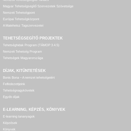
Magyar Tehetségsegítő Szervezetek Szövetsége
Nemzeti Tehetségpont
Európai Tehetségközpont
A Matehetsz Tagszervezetei
TEHETSÉGSEGÍTŐ
PROJEKTEK
Tehetséghidak Program (TÁMOP 3.4.5)
Nemzeti Tehetség Program
Tehetségek Magyarországa
DÍJAK, KITÜNTETÉSEK
Bonis Bona – A nemzet tehetségeiért
Felfedezettjeink
Tehetségnagykövetek
Egyéb díjak
E-LEARNING, KÉPZÉS, KÖNYVEK
E-learning tananyagok
Képzések
Könyvek