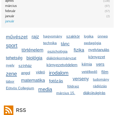
április
(138)
március
(97)
február
(57)
január
(2)
január
művészet
rajz
hagyomány
szakkör
logika
ünnep
technika
pedagógia
tánc
sport
történelem
fizika
nyelvtanulás
pszichológia
környezet
tehetség
biológia
diákönkormányzat
kémia
vers
környezetvédelem
nyelv
színház
vetélkedő
film
videó
irodalom
zene
angol
verseny
tudomány
matematika
fotózás
tábor
rádiózás
földrajz
Eötvös Collegium
media
diákújságírás
március 15.
RSS