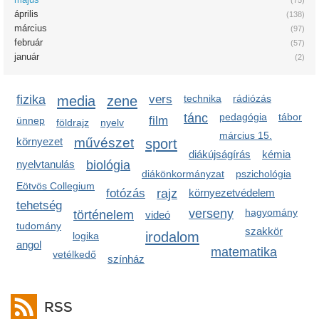
április
(138)
március
(97)
február
(57)
január
(2)
fizika
media
zene
vers
technika
rádiózás
tánc
pedagógia
tábor
film
ünnep
földrajz
nyelv
március 15.
környezet
művészet
sport
diákújságírás
kémia
nyelvtanulás
biológia
diákönkormányzat
pszichológia
Eötvös Collegium
fotózás
rajz
környezetvédelem
tehetség
verseny
hagyomány
történelem
videó
tudomány
szakkör
irodalom
logika
angol
matematika
vetélkedő
színház
RSS