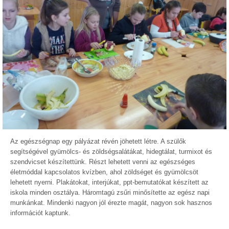
Az egészségnap egy pályázat révén jöhetett létre. A szülők
segítségével gyümölcs- és zöldségsalátákat, hidegtálat, turmixot és
szendvicset készítettünk. Részt lehetett venni az egészséges
életmóddal kapcsolatos kvízben, ahol zöldséget és gyümölcsöt
lehetett nyerni. Plakátokat, interjúkat, ppt-bemutatókat készített az
iskola minden osztálya. Háromtagú zsűri minősítette az egész napi
munkánkat. Mindenki nagyon jól érezte magát, nagyon sok hasznos
információt kaptunk.