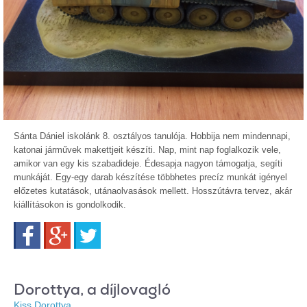
Sánta Dániel iskolánk 8. osztályos tanulója. Hobbija nem mindennapi,
katonai járművek makettjeit készíti. Nap, mint nap foglalkozik vele,
amikor van egy kis szabadideje. Édesapja nagyon támogatja, segíti
munkáját. Egy-egy darab készítése többhetes precíz munkát igényel
előzetes kutatások, utánaolvasások mellett. Hosszútávra tervez, akár
kiállításokon is gondolkodik.
Facebook
Google+
Twitter
Dorottya, a díjlovagló
Kiss Dorottya