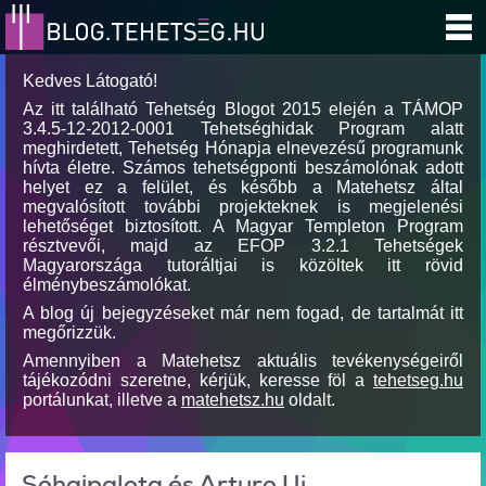
Kedves Látogató!
Az itt található Tehetség Blogot 2015 elején a TÁMOP
3.4.5-12-2012-0001 Tehetséghidak Program alatt
meghirdetett, Tehetség Hónapja elnevezésű programunk
hívta életre. Számos tehetségponti beszámolónak adott
helyet ez a felület, és később a Matehetsz által
megvalósított további projekteknek is megjelenési
lehetőséget biztosított. A Magyar Templeton Program
résztvevői, majd az EFOP 3.2.1 Tehetségek
Magyarországa tutoráltjai is közöltek itt rövid
élménybeszámolókat.
A blog új bejegyzéseket már nem fogad, de tartalmát itt
megőrizzük.
Amennyiben a Matehetsz aktuális tevékenységeiről
tájékozódni szeretne, kérjük, keresse föl a
tehetseg.hu
portálunkat, illetve a
matehetsz.hu
oldalt.
Sóhajpalota és Arturo Ui