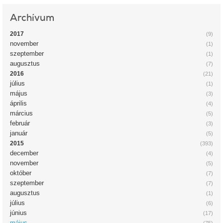
Archívum
2017
(9)
november
(1)
szeptember
(1)
augusztus
(7)
2016
(21)
július
(1)
május
(3)
április
(4)
március
(5)
február
(3)
január
(5)
2015
(393)
december
(4)
november
(5)
október
(7)
szeptember
(7)
augusztus
(1)
július
(6)
június
(17)
május
(75)