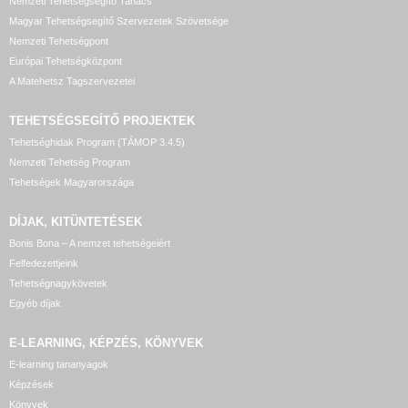
Nemzeti Tehetségsegítő Tanács
Magyar Tehetségsegítő Szervezetek Szövetsége
Nemzeti Tehetségpont
Európai Tehetségközpont
A Matehetsz Tagszervezetei
TEHETSÉGSEGÍTŐ
PROJEKTEK
Tehetséghidak Program (TÁMOP 3.4.5)
Nemzeti Tehetség Program
Tehetségek Magyarországa
DÍJAK, KITÜNTETÉSEK
Bonis Bona – A nemzet tehetségeiért
Felfedezettjeink
Tehetségnagykövetek
Egyéb díjak
E-LEARNING, KÉPZÉS, KÖNYVEK
E-learning tananyagok
Képzések
Könyvek