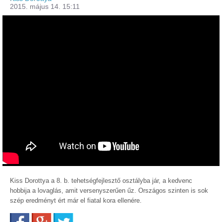
2015. május 14. 15:11
Kiss Dorottya a 8. b. tehetségfejlesztő osztályba jár, a kedvenc
hobbija a lovaglás, amit versenyszerűen űz. Országos szinten is sok
szép eredményt ért már el fiatal kora ellenére.
Facebook
Google+
Twitter