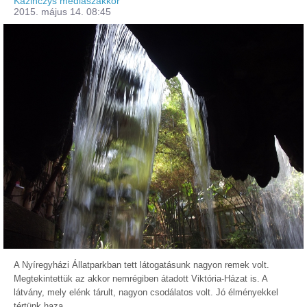
Kazinczys médiaszakkör
2015. május 14. 08:45
A Nyíregyházi Állatparkban tett látogatásunk nagyon remek volt.
Megtekintettük az akkor nemrégiben átadott Viktória-Házat is. A
látvány, mely elénk tárult, nagyon csodálatos volt. Jó élményekkel
tértünk haza.