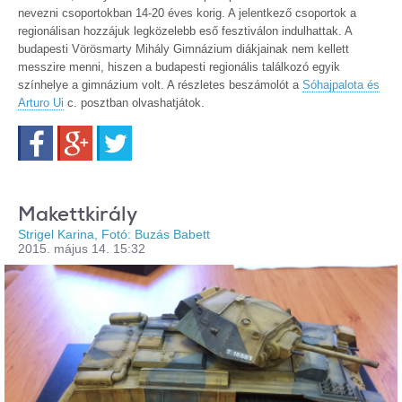
nevezni csoportokban 14-20 éves korig. A jelentkező csoportok a
regionálisan hozzájuk legközelebb eső fesztiválon indulhattak. A
budapesti Vörösmarty Mihály Gimnázium diákjainak nem kellett
messzire menni, hiszen a budapesti regionális találkozó egyik
színhelye a gimnázium volt. A részletes beszámolót a
Sóhajpalota és
Arturo Ui
c. posztban olvashatjátok.
Facebook
Google+
Twitter
Makettkirály
Strigel Karina, Fotó: Buzás Babett
2015. május 14. 15:32