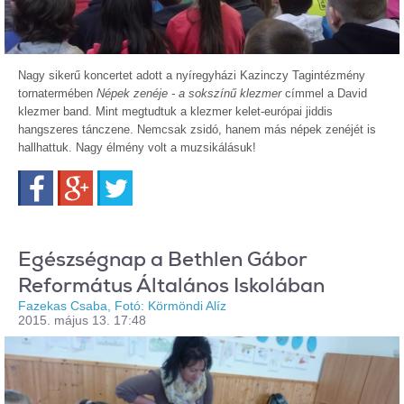
Nagy sikerű koncertet adott a nyíregyházi Kazinczy Tagintézmény
tornatermében
Népek zenéje - a sokszínű klezmer
címmel a David
klezmer band. Mint megtudtuk a klezmer kelet-európai jiddis
hangszeres tánczene. Nemcsak zsidó, hanem más népek zenéjét is
hallhattuk. Nagy élmény volt a muzsikálásuk!
Facebook
Google+
Twitter
Egészségnap a Bethlen Gábor
Református Általános Iskolában
Fazekas Csaba, Fotó: Körmöndi Alíz
2015. május 13. 17:48