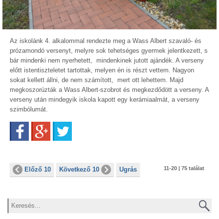
Az iskolánk 4. alkalommal rendezte meg a Wass Albert szavaló- és
prózamondó versenyt, melyre sok tehetséges gyermek jelentkezett, s
bár mindenki nem nyerhetett, mindenkinek jutott ajándék. A verseny
előtt istentiszteletet tartottak, melyen én is részt vettem. Nagyon
sokat kellett állni, de nem számított, mert ott lehettem. Majd
megkoszorúzták a Wass Albert-szobrot és megkezdődött a verseny. A
verseny után mindegyik iskola kapott egy kerámiaalmát, a verseny
szimbólumát.
Facebook
Google+
Twitter
11-20 | 75 találat
Előző 10
Következő 10
Ugrás
Keresés