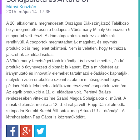
Mányi Krisztián
2015. május 14. 17:35
A 26. alkalommal megrendezett Országos Diákszínjátszó Találkozó
helyi megmérettetésén a budapesti Vörösmarty Mihály Gimnázium 6
csoporttal vett részt. A drámatagozatosoknak ez az időszak
rendkívüli. A csoportok megmutathatják magukat, és egymás
produkcióit is meg lehet tekinteni. Nem is véletlen, hogy teltházzal
játszották az előadásokat.
A Vörösmarty tehetségei több különdíjat is bezsebelhettek, és két
produkció úgynevezett diplomát is kapott. Ezt a minősítést az
iránymutató és innovatív elemeket tartalmazó előadások kaphatják,
melyek a zsűri értékelése szerint szakmai minőségüknél fogva
példaértékűek lehetnek a találkozón résztvevő csoportok számára.
Az egyik produkció a 11. d. előadása volt. Perényi Balázs
rendezésében vitték színre Szabó Magda Sóhajpalota c. művét. A
másik diplomás munka a 12. d. darabja volt. Papp Dániel álmodta
színpadra Bertold Brecht Állítsátok meg Arturo Uit! c. drámáját. A
létrehozásban Pap Gábor is közreműködött.
Facebook
Google+
Twitter