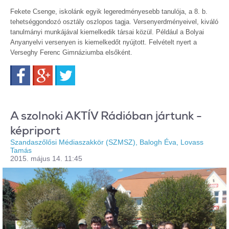
Fekete Csenge, iskolánk egyik legeredményesebb tanulója, a 8. b.
tehetséggondozó osztály oszlopos tagja. Versenyerdményeivel, kiváló
tanulmányi munkájával kiemelkedik társai közül. Például a Bolyai
Anyanyelvi versenyen is kiemelkedőt nyújtott. Felvételt nyert a
Verseghy Ferenc Gimnáziumba elsőként.
Facebook
Google+
Twitter
A szolnoki AKTÍV Rádióban jártunk -
képriport
Szandaszőlősi Médiaszakkör (SZMSZ), Balogh Éva, Lovass
Tamás
2015. május 14. 11:45