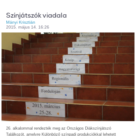
Színjátszók viadala
Mányi Krisztián
2015. május 14. 16:26
26. alkalommal rendezték meg az Országos Diákszínjátszó
Találkozót, amelyre Különböző színpadi produkciókkal lehetett