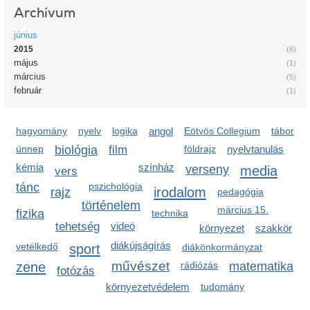
Archívum
június
2015
(6)
május
(1)
március
(5)
február
(1)
hagyomány
nyelv
logika
angol
Eötvös Collegium
tábor
ünnep
biológia
film
földrajz
nyelvtanulás
kémia
színház
verseny
media
vers
tánc
pszichológia
irodalom
rajz
pedagógia
történelem
március 15.
fizika
technika
tehetség
videó
környezet
szakkör
diákújságírás
vetélkedő
sport
diákönkormányzat
zene
művészet
rádiózás
matematika
fotózás
környezetvédelem
tudomány