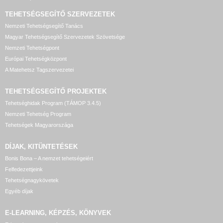
TEHETSÉGSEGÍTŐ SZERVEZETEK
Nemzeti Tehetségsegítő Tanács
Magyar Tehetségsegítő Szervezetek Szövetsége
Nemzeti Tehetségpont
Európai Tehetségközpont
A Matehetsz Tagszervezetei
TEHETSÉGSEGÍTŐ
PROJEKTEK
Tehetséghidak Program (TÁMOP 3.4.5)
Nemzeti Tehetség Program
Tehetségek Magyarországa
DÍJAK, KITÜNTETÉSEK
Bonis Bona – A nemzet tehetségeiért
Felfedezettjeink
Tehetségnagykövetek
Egyéb díjak
E-LEARNING, KÉPZÉS, KÖNYVEK