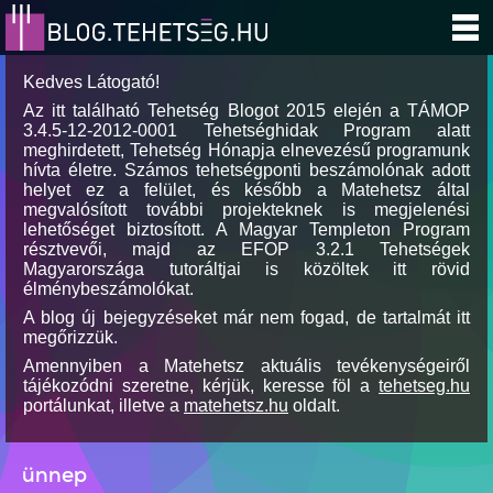
Kedves Látogató!
Az itt található Tehetség Blogot 2015 elején a TÁMOP
3.4.5-12-2012-0001 Tehetséghidak Program alatt
meghirdetett, Tehetség Hónapja elnevezésű programunk
hívta életre. Számos tehetségponti beszámolónak adott
helyet ez a felület, és később a Matehetsz által
megvalósított további projekteknek is megjelenési
lehetőséget biztosított. A Magyar Templeton Program
résztvevői, majd az EFOP 3.2.1 Tehetségek
Magyarországa tutoráltjai is közöltek itt rövid
élménybeszámolókat.
A blog új bejegyzéseket már nem fogad, de tartalmát itt
megőrizzük.
Amennyiben a Matehetsz aktuális tevékenységeiről
tájékozódni szeretne, kérjük, keresse föl a
tehetseg.hu
portálunkat, illetve a
matehetsz.hu
oldalt.
ünnep