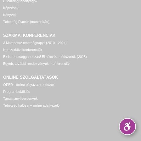
E-learning tananyagok
Képzések
Könyvek
Tehetség Piactér (mentorálás)
SZAKMAI KONFERENCIÁK
A Matehetsz tehetségnapjai (2010 - 2024)
Nemzetközi konferenciák
Ez is tehetséggondozás! Elmélet és módszerek (2013)
Egyéb, további rendezvények, konferenciák
ONLINE SZOLGÁLTATÁSOK
OPER - online pályázati rendszer
Programbeküldés
Tanulmányi versenyek
Tehetség hálózat – online adatkezelő