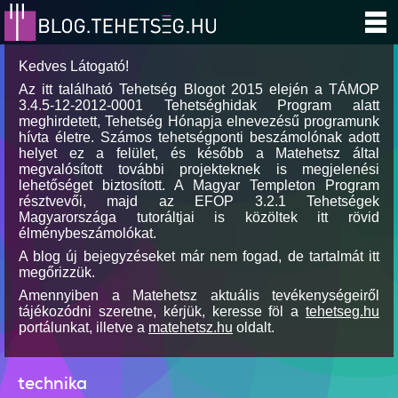
Kedves Látogató!
Az itt található Tehetség Blogot 2015 elején a TÁMOP
3.4.5-12-2012-0001 Tehetséghidak Program alatt
meghirdetett, Tehetség Hónapja elnevezésű programunk
hívta életre. Számos tehetségponti beszámolónak adott
helyet ez a felület, és később a Matehetsz által
megvalósított további projekteknek is megjelenési
lehetőséget biztosított. A Magyar Templeton Program
résztvevői, majd az EFOP 3.2.1 Tehetségek
Magyarországa tutoráltjai is közöltek itt rövid
élménybeszámolókat.
A blog új bejegyzéseket már nem fogad, de tartalmát itt
megőrizzük.
Amennyiben a Matehetsz aktuális tevékenységeiről
tájékozódni szeretne, kérjük, keresse föl a
tehetseg.hu
portálunkat, illetve a
matehetsz.hu
oldalt.
technika