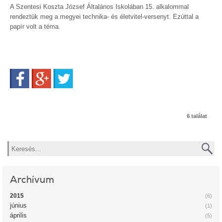
A Szentesi Koszta József Általános Iskolában 15. alkalommal
rendeztük meg a megyei technika- és életvitel-versenyt. Ezúttal a
papír volt a téma.
Facebook
Google+
Twitter
6 találat
Keresés
Archívum
2015
(6)
június
(1)
április
(5)