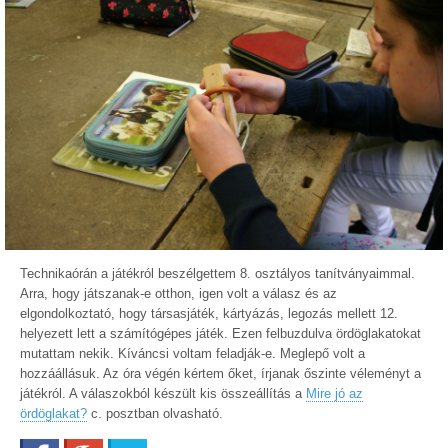
Technikaórán a játékról beszélgettem 8. osztályos tanítványaimmal.
Arra, hogy játszanak-e otthon, igen volt a válasz és az
elgondolkoztató, hogy társasjáték, kártyázás, legozás mellett 12.
helyezett lett a számítógépes játék. Ezen felbuzdulva ördöglakatokat
mutattam nekik. Kíváncsi voltam feladják-e. Meglepő volt a
hozzáállásuk. Az óra végén kértem őket, írjanak őszinte véleményt a
játékról. A válaszokból készült kis összeállítás a
Mire jó az
ördöglakat?
c. posztban olvasható.
Facebook
Google+
Twitter