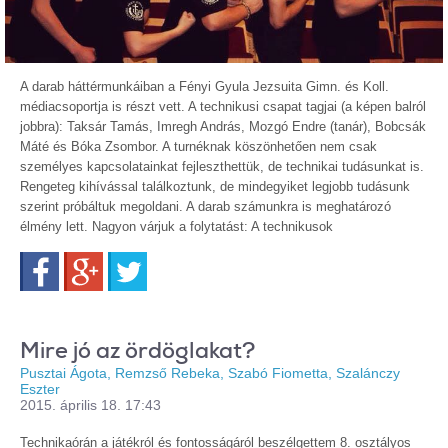
A darab háttérmunkáiban a Fényi Gyula Jezsuita Gimn. és Koll.
médiacsoportja is részt vett. A technikusi csapat tagjai (a képen balról
jobbra): Taksár Tamás, Imregh András, Mozgó Endre (tanár), Bobcsák
Máté és Bóka Zsombor. A turnéknak köszönhetően nem csak
személyes kapcsolatainkat fejleszthettük, de technikai tudásunkat is.
Rengeteg kihívással találkoztunk, de mindegyiket legjobb tudásunk
szerint próbáltuk megoldani. A darab számunkra is meghatározó
élmény lett. Nagyon várjuk a folytatást: A technikusok
Facebook
Google+
Twitter
Mire jó az ördöglakat?
Pusztai Ágota, Remzső Rebeka, Szabó Fiometta, Szalánczy
Eszter
2015. április 18. 17:43
Technikaórán a játékról és fontosságáról beszélgettem 8. osztályos