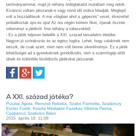
tanítványaimmal, majd jó néhány ördöglakatot mutattam meg nekik.
Kíváncsi voltam játszanak-e vagy rövid idő múlva feladják. Meglepő
volt a hozzáállásuk. A mai világban ahol a „gépezés” vezet, élvezettel
próbálkoztak újra és újra! Az óra végén kértem őket, írjanak őszinte
véleményt a játékról. Íme néhány a válaszokból:
- Ez a játék teljesen beleillik a XXI. század társadalmi életébe.
Nagyon jó szórakozás és az egész logika. Lehet, hogy valakinek nem
tetszik, de csak azért, mert nem volt benne sikerélménye. Ez a játék
lehetőséget ad a gyerekeknek gondolkodni, nem a számítógép előtt
ülnek és különféle lövöldözős játékokat játszanak.
Facebook
Google+
Twitter
A XXI. század játéka?
Pusztai Ágota, Remzső Rebeka, Szabó Fiometta, Szalánczy
Eszter Fotók: Koszta Médiakör Fazekas Viktória Panna,
Csobánczi Szabolcs Bátor
2015. április 18. 11:08