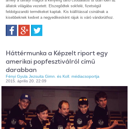
amely a tavalyi magtól a kenyérig tartó csodálatos út után idén az
állatok világába vezetett. Elszegődtek sokfelé, fizetségül
feldolgozandó termékeket kaptak. Kis kiállítással csinálnak a
kisebbeknek kedvet a negyedikesként rájuk is váró vándorúthoz.
Facebook
Google+
Twitter
Háttérmunka a Képzelt riport egy
amerikai popfesztiválról című
darabban
Fényi Gyula Jezsuita Gimn. és Koll. médiacsoportja
2015. április 20. 22:09