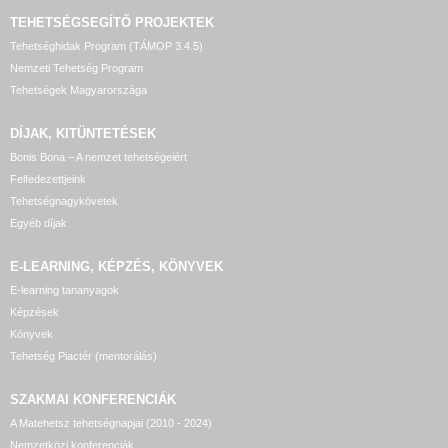
TEHETSÉGSEGÍTŐ
PROJEKTEK
Tehetséghidak Program (TÁMOP 3.4.5)
Nemzeti Tehetség Program
Tehetségek Magyarországa
DÍJAK, KITÜNTETÉSEK
Bonis Bona – A nemzet tehetségeiért
Felfedezettjeink
Tehetségnagykövetek
Egyéb díjak
E-LEARNING, KÉPZÉS, KÖNYVEK
E-learning tananyagok
Képzések
Könyvek
Tehetség Piactér (mentorálás)
SZAKMAI KONFERENCIÁK
A Matehetsz tehetségnapjai (2010 - 2024)
Nemzetközi konferenciák