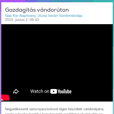
Gazdagítás vándorúton
Nap Kör Alapítvány, Józsa István Vándoriskolája
2015. június 2. 06:43
Negyedikeseink tarisznyaszövéssel régen készültek vándorútjukra,