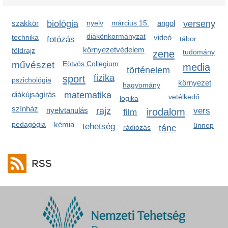
szakkör
biológia
nyelv
március 15.
angol
verseny
diákönkormányzat
technika
videó
fotózás
tábor
környezetvédelem
földrajz
zene
tudomány
művészet
Eötvös Collegium
media
történelem
sport
fizika
pszichológia
környezet
hagyomány
diákújságírás
matematika
vetélkedő
logika
színház
nyelvtanulás
rajz
irodalom
vers
film
pedagógia
kémia
ünnep
tehetség
rádiózás
tánc
RSS