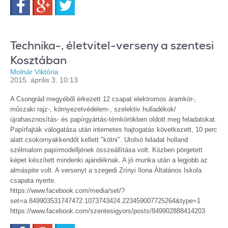
Technika-, életvitel-verseny a szentesi
Kosztában
Molnár Viktória
2015. április 3. 10:13
A Csongrád megyéből érkezett 12 csapat elektromos áramkör-,
műszaki rajz-, környezetvédelem-, szelektiv hulladékok/
újrahasznosítás- és papírgyártás-témkörökben oldott meg feladatokat.
Papírfajták válogatása után internetes hajtogatás következett, 10 perc
alatt csokornyakkendőt kellett "kötni". Utolsó feladat holland
szélmalom papírmodelljének összeállítása volt. Közben pörgetett
képet készített mindenki ajándéknak. A jó munka után a legjobb az
almáspite volt. A versenyt a szegedi Zrínyi Ilona Általános Iskola
csapata nyerte.
https://www.facebook.com/media/set/?
set=a.849903531747472.1073743424.223459007725264&type=1
https://www.facebook.com/szentesigyors/posts/849902888414203
Facebook
Google+
Twitter