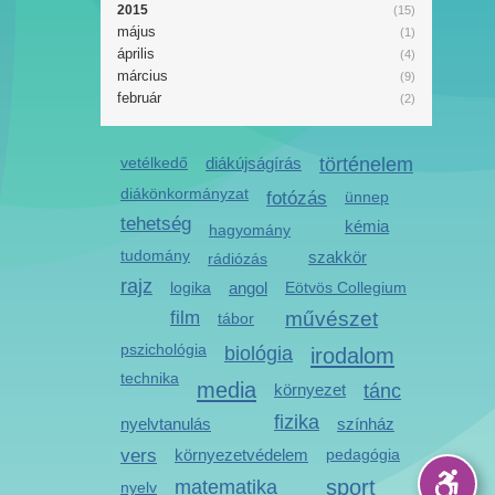
2015
(15)
május
(1)
április
(4)
március
(9)
február
(2)
vetélkedő
diákújságírás
történelem
diákönkormányzat
fotózás
ünnep
tehetség
kémia
hagyomány
tudomány
szakkör
rádiózás
rajz
logika
angol
Eötvös Collegium
film
művészet
tábor
pszichológia
biológia
irodalom
technika
media
környezet
tánc
fizika
nyelvtanulás
színház
vers
környezetvédelem
pedagógia
sport
matematika
nyelv