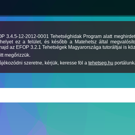
MOP 3.4.5-12-2012-0001 Tehetséghidak Program alatt meghirde
elyet ez a felület, és később a Matehetsz által megvalósíto
majd az EFOP 3.2.1 Tehetségek Magyarországa tutoráltjai is köz
itt megőrizzük.
jékozódni szeretne, kérjük, keresse föl a
tehetseg.hu
portálunka