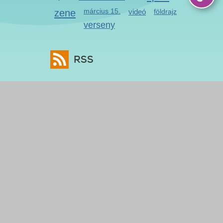
zene
március 15.
videó
földrajz
verseny
RSS