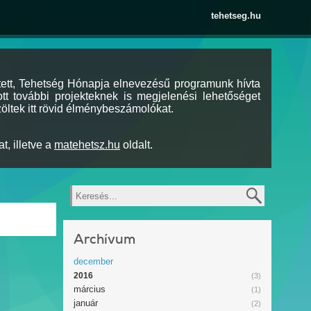
tehetseg.hu
tett, Tehetség Hónapja elnevezésű programunk hívta
tt további projekteknek is megjelenési lehetőséget
öltek itt rövid élménybeszámolókat.
t, illetve a
matehetsz.hu
oldalt.
Keresés
Archívum
december
2016
(3)
március
(1)
január
(2)