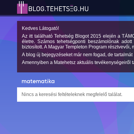
Kedves Látogató!
Az itt található Tehetség Blogot 2015 elején a TÁ
életre. Számos tehetségponti beszámolónak adott h
biztosított. A Magyar Templeton Program résztvevői, 
A blog új bejegyzéseket már nem fogad, de tartalmát 
Amennyiben a Matehetsz aktuális tevékenységeiről tá
matematika
Nincs a keresési feltételeknek megfelelő találat.