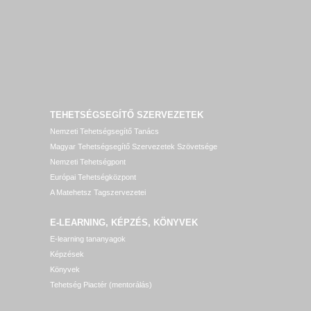
TEHETSÉGSEGÍTŐ SZERVEZETEK
Nemzeti Tehetségsegítő Tanács
Magyar Tehetségsegítő Szervezetek Szövetsége
Nemzeti Tehetségpont
Európai Tehetségközpont
A Matehetsz Tagszervezetei
E-LEARNING, KÉPZÉS, KÖNYVEK
E-learning tananyagok
Képzések
Könyvek
Tehetség Piactér (mentorálás)