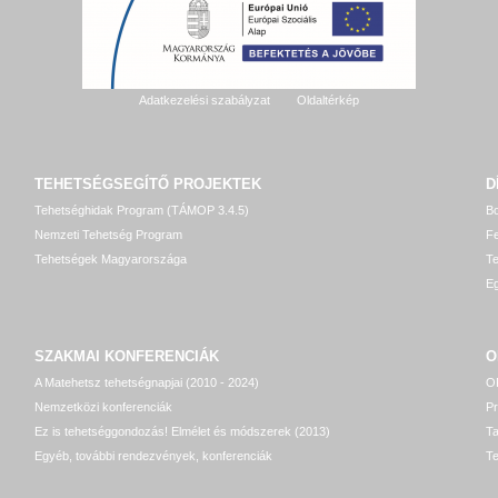
Adatkezelési szabályzat
Oldaltérkép
TEHETSÉGSEGÍTŐ
PROJEKTEK
D
Tehetséghidak Program (TÁMOP 3.4.5)
Bo
Nemzeti Tehetség Program
Fe
Tehetségek Magyarországa
T
Eg
SZAKMAI KONFERENCIÁK
O
A Matehetsz tehetségnapjai (2010 - 2024)
OP
Nemzetközi konferenciák
P
Ez is tehetséggondozás! Elmélet és módszerek (2013)
T
Egyéb, további rendezvények, konferenciák
Te