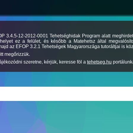
MOP 3.4.5-12-2012-0001 Tehetséghidak Program alatt meghirde
elyet ez a felület, és később a Matehetsz által megvalósíto
majd az EFOP 3.2.1 Tehetségek Magyarországa tutoráltjai is köz
itt megőrizzük.
jékozódni szeretne, kérjük, keresse föl a
tehetseg.hu
portálunka