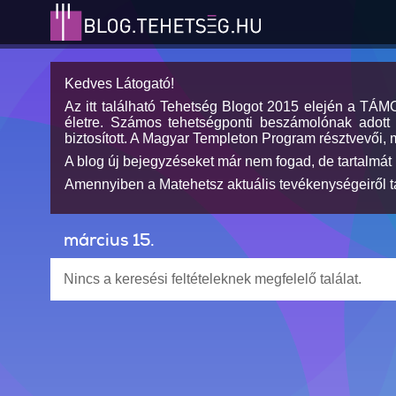
Kedves Látogató!
Az itt található Tehetség Blogot 2015 elején a TÁ
életre. Számos tehetségponti beszámolónak adott h
biztosított. A Magyar Templeton Program résztvevői, 
A blog új bejegyzéseket már nem fogad, de tartalmát 
Amennyiben a Matehetsz aktuális tevékenységeiről tá
március 15.
Nincs a keresési feltételeknek megfelelő találat.