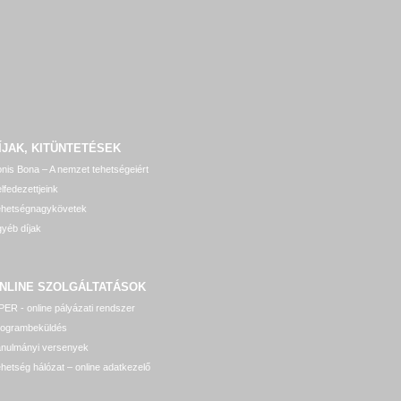
ÍJAK, KITÜNTETÉSEK
nis Bona – A nemzet tehetségeiért
lfedezettjeink
ehetségnagykövetek
yéb díjak
NLINE SZOLGÁLTATÁSOK
ER - online pályázati rendszer
rogrambeküldés
anulmányi versenyek
hetség hálózat – online adatkezelő