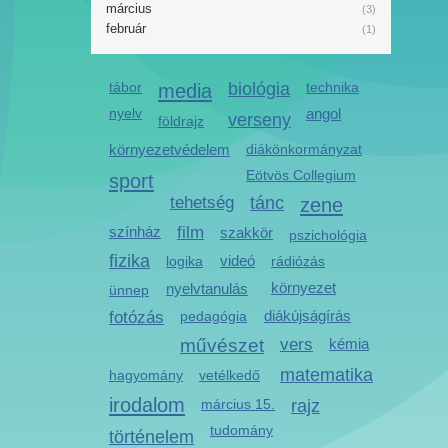
március
(3)
február
(1)
tábor
media
biológia
technika
nyelv
angol
verseny
földrajz
környezetvédelem
diákönkormányzat
Eötvös Collegium
sport
tehetség
tánc
zene
színház
film
szakkör
pszichológia
fizika
videó
logika
rádiózás
környezet
nyelvtanulás
ünnep
diákújságírás
fotózás
pedagógia
művészet
vers
kémia
matematika
hagyomány
vetélkedő
irodalom
március 15.
rajz
tudomány
történelem