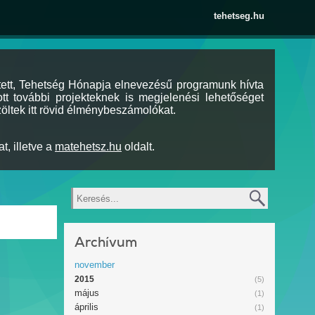
tehetseg.hu
tett, Tehetség Hónapja elnevezésű programunk hívta
tt további projekteknek is megjelenési lehetőséget
öltek itt rövid élménybeszámolókat.
t, illetve a
matehetsz.hu
oldalt.
Keresés
Archívum
november
2015
(5)
május
(1)
április
(1)