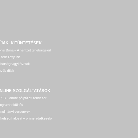
ÍJAK, KITÜNTETÉSEK
nis Bona – A nemzet tehetségeiért
lfedezettjeink
ehetségnagykövetek
yéb díjak
NLINE SZOLGÁLTATÁSOK
ER - online pályázati rendszer
rogrambeküldés
anulmányi versenyek
hetség hálózat – online adatkezelő