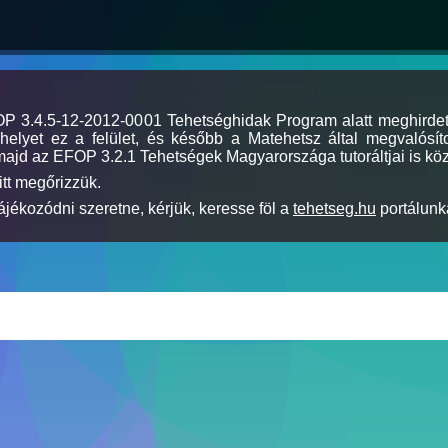
MOP 3.4.5-12-2012-0001 Tehetséghidak Program alatt meghirde
elyet ez a felület, és később a Matehetsz által megvalósíto
majd az EFOP 3.2.1 Tehetségek Magyarországa tutoráltjai is köz
itt megőrizzük.
jékozódni szeretne, kérjük, keresse föl a
tehetseg.hu
portálunka