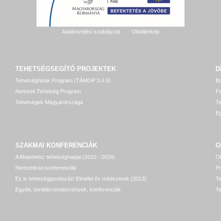
Adatkezelési szabályzat
Oldaltérkép
TEHETSÉGSEGÍTŐ
PROJEKTEK
D
Tehetséghidak Program (TÁMOP 3.4.5)
Bo
Nemzeti Tehetség Program
Fe
Tehetségek Magyarországa
T
Eg
SZAKMAI KONFERENCIÁK
O
A Matehetsz tehetségnapjai (2010 - 2024)
OP
Nemzetközi konferenciák
P
Ez is tehetséggondozás! Elmélet és módszerek (2013)
T
Egyéb, további rendezvények, konferenciák
Te