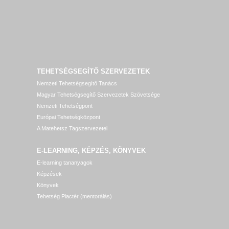
TEHETSÉGSEGÍTŐ SZERVEZETEK
Nemzeti Tehetségsegítő Tanács
Magyar Tehetségsegítő Szervezetek Szövetsége
Nemzeti Tehetségpont
Európai Tehetségközpont
A Matehetsz Tagszervezetei
E-LEARNING, KÉPZÉS, KÖNYVEK
E-learning tananyagok
Képzések
Könyvek
Tehetség Piactér (mentorálás)