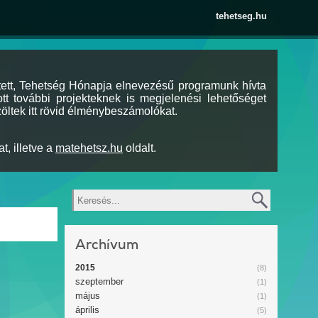
tehetseg.hu
tett, Tehetség Hónapja elnevezésű programunk hívta
tt további projekteknek is megjelenési lehetőséget
öltek itt rövid élménybeszámolókat.
t, illetve a
matehetsz.hu
oldalt.
Keresés
Archívum
2015
(8)
szeptember
(1)
május
(1)
április
(5)