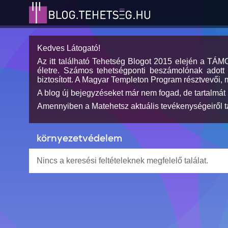
Kedves Látogató!
Az itt található Tehetség Blogot 2015 elején a TÁ
életre. Számos tehetségponti beszámolónak adott h
biztosított. A Magyar Templeton Program résztvevői, 
A blog új bejegyzéseket már nem fogad, de tartalmát 
Amennyiben a Matehetsz aktuális tevékenységeiről tá
környezetvédelem
Nincs a keresési feltételeknek megfelelő találat.