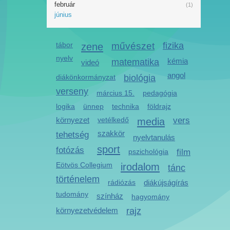
február
(1)
június
tábor
zene
művészet
fizika
nyelv
kémia
matematika
videó
angol
diákönkormányzat
biológia
verseny
március 15.
pedagógia
logika
ünnep
technika
földrajz
környezet
vetélkedő
media
vers
szakkör
tehetség
nyelvtanulás
sport
fotózás
pszichológia
film
Eötvös Collegium
irodalom
tánc
történelem
rádiózás
diákújságírás
tudomány
színház
hagyomány
környezetvédelem
rajz