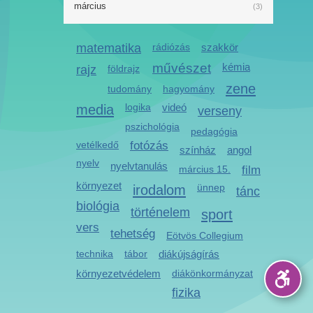
március
(3)
matematika
rádiózás
szakkör
művészet
kémia
rajz
földrajz
zene
tudomány
hagyomány
media
logika
videó
verseny
pszichológia
pedagógia
vetélkedő
fotózás
színház
angol
nyelv
nyelvtanulás
március 15.
film
környezet
irodalom
ünnep
tánc
biológia
történelem
sport
vers
tehetség
Eötvös Collegium
technika
tábor
diákújságírás
környezetvédelem
diákönkormányzat
fizika