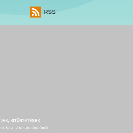
RSS
ÍJAK, KITÜNTETÉSEK
nis Bona – A nemzet tehetségeiért