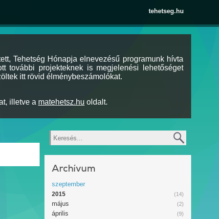
tehetseg.hu
tett, Tehetség Hónapja elnevezésű programunk hívta
tt további projekteknek is megjelenési lehetőséget
öltek itt rövid élménybeszámolókat.
t, illetve a
matehetsz.hu
oldalt.
Keresés
Archívum
szeptember
2015
(14)
május
(2)
április
(9)