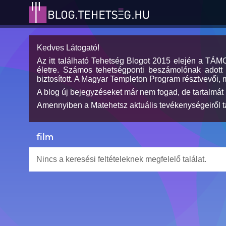
Kedves Látogató!
Az itt található Tehetség Blogot 2015 elején a TÁ
életre. Számos tehetségponti beszámolónak adott h
biztosított. A Magyar Templeton Program résztvevői, 
A blog új bejegyzéseket már nem fogad, de tartalmát 
Amennyiben a Matehetsz aktuális tevékenységeiről tá
film
Nincs a keresési feltételeknek megfelelő találat.