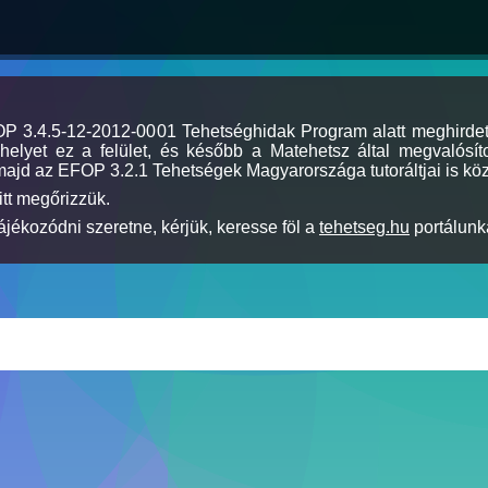
MOP 3.4.5-12-2012-0001 Tehetséghidak Program alatt meghirde
elyet ez a felület, és később a Matehetsz által megvalósíto
majd az EFOP 3.2.1 Tehetségek Magyarországa tutoráltjai is köz
itt megőrizzük.
jékozódni szeretne, kérjük, keresse föl a
tehetseg.hu
portálunka