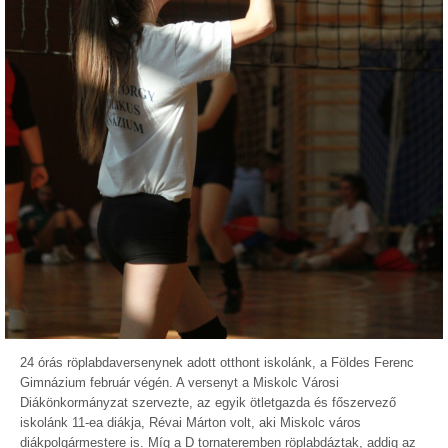
24 órás röplabdaversenynek adott otthont iskolánk, a Földes Ferenc
Gimnázium február végén. A versenyt a Miskolc Városi
Diákönkormányzat szervezte, az egyik ötletgazda és főszervező
iskolánk 11-ea diákja, Révai Márton volt, aki Miskolc város
diákpolgármestere is. Míg a D tornateremben röplabdáztak, addig az