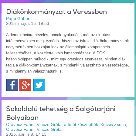
Diákönkormányzat a Veressben
Papp Gábor
2015. május 15. 19:53
A demokráciára nevelés, annak gyakorlása már az oktatási
intézményekben megkezdődik, hiszen az iskolai diákönkormányzatok
nagymértékben hozzájárulnak az állampolgári kompetencia
fejlesztéséhez, a közélettel való ismerkedéshez. A DÖK
hasonlóképpen működik, mint egy országos szervezet. Minden diák
tagja a diákönkormányzatnak, s mindenki választható a vezetőségbe,
s mindannyian választhatunk is.
Facebook
Google+
Twitter
Sokoldalú tehetség a Salgótarjáni
Bolyaiban
Oravecz Fanni, Vincze Gréta, a fotót készítették: Kocsis Zsófia,
Oravecz Fanni, Vincze Gréta
2015. április 9. 17:13