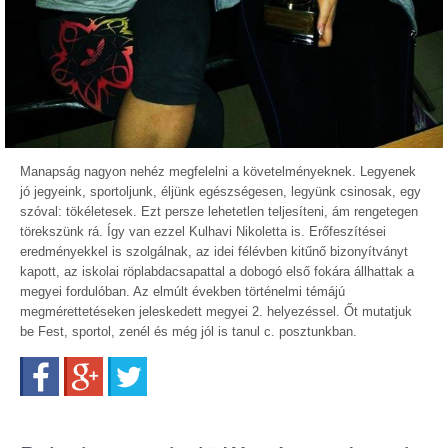
Manapság nagyon nehéz megfelelni a követelményeknek. Legyenek
jó jegyeink, sportoljunk, éljünk egészségesen, legyünk csinosak, egy
szóval: tökéletesek. Ezt persze lehetetlen teljesíteni, ám rengetegen
törekszünk rá. Így van ezzel Kulhavi Nikoletta is. Erőfeszítései
eredményekkel is szolgálnak, az idei félévben kitűnő bizonyítványt
kapott, az iskolai röplabdacsapattal a dobogó első fokára állhattak a
megyei fordulóban. Az elmúlt években történelmi témájú
megmérettetéseken jeleskedett megyei 2. helyezéssel. Őt mutatjuk
be Fest, sportol, zenél és még jól is tanul c. posztunkban.
Facebook
Google+
Twitter