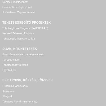
Nemzeti Tehetségpont
Európai Tehetségközpont
A Matehetsz Tagszervezetei
TEHETSÉGSEGÍTŐ
PROJEKTEK
Tehetséghidak Program (TÁMOP 3.4.5)
Nemzeti Tehetség Program
Tehetségek Magyarországa
DÍJAK, KITÜNTETÉSEK
Bonis Bona – A nemzet tehetségeiért
Felfedezettjeink
Tehetségnagykövetek
Egyéb díjak
E-LEARNING, KÉPZÉS, KÖNYVEK
E-learning tananyagok
Képzések
Könyvek
Tehetség Piactér (mentorálás)