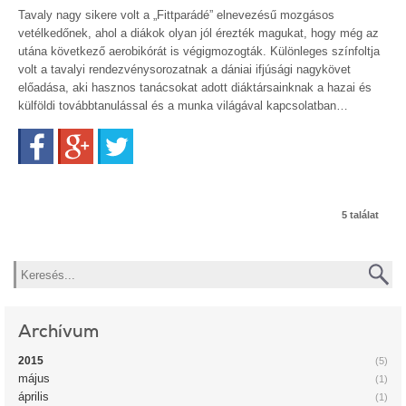
Tavaly nagy sikere volt a „Fittparádé” elnevezésű mozgásos
vetélkedőnek, ahol a diákok olyan jól érezték magukat, hogy még az
utána következő aerobikórát is végigmozogták. Különleges színfoltja
volt a tavalyi rendezvénysorozatnak a dániai ifjúsági nagykövet
előadása, aki hasznos tanácsokat adott diáktársainknak a hazai és
külföldi továbbtanulással és a munka világával kapcsolatban…
Facebook
Google+
Twitter
5 találat
Keresés
Archívum
2015
(5)
május
(1)
április
(1)