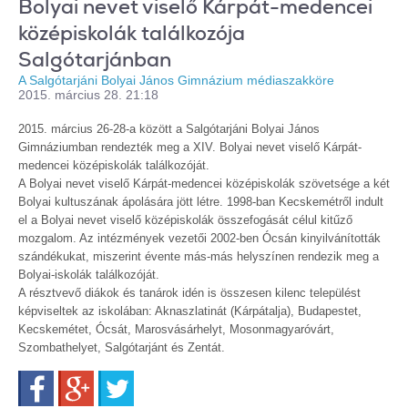
Bolyai nevet viselő Kárpát-medencei
középiskolák találkozója
Salgótarjánban
A Salgótarjáni Bolyai János Gimnázium médiaszakköre
2015. március 28. 21:18
2015. március 26-28-a között a Salgótarjáni Bolyai János
Gimnáziumban rendezték meg a XIV. Bolyai nevet viselő Kárpát-
medencei középiskolák találkozóját.
A Bolyai nevet viselő Kárpát-medencei középiskolák szövetsége a két
Bolyai kultuszának ápolására jött létre. 1998-ban Kecskemétről indult
el a Bolyai nevet viselő középiskolák összefogását célul kitűző
mozgalom. Az intézmények vezetői 2002-ben Ócsán kinyilvánították
szándékukat, miszerint évente más-más helyszínen rendezik meg a
Bolyai-iskolák találkozóját.
A résztvevő diákok és tanárok idén is összesen kilenc települést
képviseltek az iskolában: Aknaszlatinát (Kárpátalja), Budapestet,
Kecskemétet, Ócsát, Marosvásárhelyt, Mosonmagyaróvárt,
Szombathelyet, Salgótarjánt és Zentát.
Facebook
Google+
Twitter