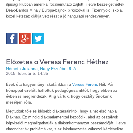
ifjúsági klubban amerikai focibemutató zajlott, illetve beszélgethettek
Deák-Bárdos Mihály Európa-bajnok birkózóval is. Tizennyolc iskola,
közel kétszáz diákja vett részt a jó hangulatú rendezvényen.
Facebook
Google+
Twitter
Előzetes a Veress Ferenc Héthez
Németh Julianna, Nagy Erzsébet 9. A
2015. február 5. 14:35
Évek óta hagyomány iskolánkban a
Veress Ferenc
Hét. Pár
hónappal ezelőtt hallottuk pedagógusainktól, hogy ebben az
évben is megrendezik. Alig vártuk, hogy osztályfőnökünk
meséljen róla.
Megtudtuk tőle és idősebb diáktársainktól, hogy a hét első napja
Diáknap. Ez mindig diákparlamenttel kezdődik, ahol az osztályok
képviselői meghallgathatják a diákönkormányzat beszámolóját, illetve
elmondhatják problémáikat, s az iskolavezetés válaszol kérdéseikre.