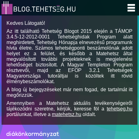
Kedves Látogató!
Az itt található Tehetség Blogot 2015 elején a TÁMOP
3.4.5-12-2012-0001 Tehetséghidak Program alatt
meghirdetett, Tehetség Hónapja elnevezésű programunk
hívta életre. Számos tehetségponti beszámolónak adott
helyet ez a felület, és később a Matehetsz által
megvalósított további projekteknek is megjelenési
lehetőséget biztosított. A Magyar Templeton Program
résztvevői, majd az EFOP 3.2.1 Tehetségek
Magyarországa tutoráltjai is közöltek itt rövid
élménybeszámolókat.
A blog új bejegyzéseket már nem fogad, de tartalmát itt
megőrizzük.
Amennyiben a Matehetsz aktuális tevékenységeiről
tájékozódni szeretne, kérjük, keresse föl a
tehetseg.hu
portálunkat, illetve a
matehetsz.hu
oldalt.
diákönkormányzat