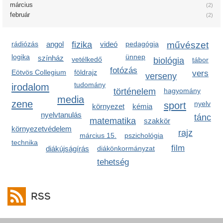
március
(2)
február
(2)
rádiózás
angol
fizika
videó
pedagógia
művészet
logika
ünnep
színház
vetélkedő
biológia
tábor
fotózás
Eötvös Collegium
földrajz
vers
verseny
tudomány
irodalom
történelem
hagyomány
media
zene
sport
nyelv
környezet
kémia
nyelvtanulás
tánc
matematika
szakkör
környezetvédelem
rajz
március 15.
pszichológia
technika
film
diákújságírás
diákönkormányzat
tehetség
RSS