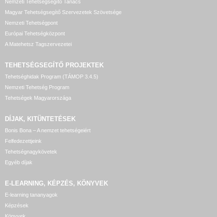
Nemzeti Tehetségsegítő Tanács
Magyar Tehetségsegítő Szervezetek Szövetsége
Nemzeti Tehetségpont
Európai Tehetségközpont
A Matehetsz Tagszervezetei
TEHETSÉGSEGÍTŐ
PROJEKTEK
Tehetséghidak Program (TÁMOP 3.4.5)
Nemzeti Tehetség Program
Tehetségek Magyarországa
DÍJAK, KITÜNTETÉSEK
Bonis Bona – A nemzet tehetségeiért
Felfedezettjeink
Tehetségnagykövetek
Egyéb díjak
E-LEARNING, KÉPZÉS, KÖNYVEK
E-learning tananyagok
Képzések
Könyvek