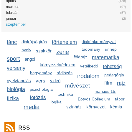
április
(138)
március
(97)
február
(57)
január
(2)
szeptember
tánc
diákújságírás
történelem
diákönkormányzat
tudomány
ünnep
nyelv
szakkör
zene
földrajz
matematika
sport
angol
környezetvédelem
vetélkedő
tehetség
verseny
hagyomány
rádiózás
irodalom
pedagógia
nyelvtanulás
vers
videó
film
rajz
művészet
biológia
pszichológia
március 15.
technika
fotózás
fizika
Eötvös Collegium
tábor
logika
media
színház
környezet
kémia
RSS