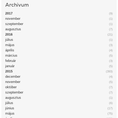
Archívum
2017
(9)
november
(1)
szeptember
(1)
augusztus
(7)
2016
(21)
július
(1)
május
(3)
április
(4)
március
(5)
február
(3)
január
(5)
2015
(393)
december
(4)
november
(5)
október
(7)
szeptember
(7)
augusztus
(1)
július
(6)
június
(17)
május
(75)