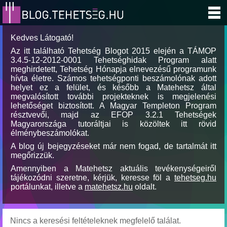
Kedves Látogató!
Az itt található Tehetség Blogot 2015 elején a TÁMOP
3.4.5-12-2012-0001 Tehetséghidak Program alatt
meghirdetett, Tehetség Hónapja elnevezésű programunk
hívta életre. Számos tehetségponti beszámolónak adott
helyet ez a felület, és később a Matehetsz által
megvalósított további projekteknek is megjelenési
lehetőséget biztosított. A Magyar Templeton Program
résztvevői, majd az EFOP 3.2.1 Tehetségek
Magyarországa tutoráltjai is közöltek itt rövid
élménybeszámolókat.
A blog új bejegyzéseket már nem fogad, de tartalmát itt
megőrizzük.
Amennyiben a Matehetsz aktuális tevékenységeiről
tájékozódni szeretne, kérjük, keresse föl a
tehetseg.hu
portálunkat, illetve a
matehetsz.hu
oldalt.
Nincs a keresési feltételeknek megfelelő találat.