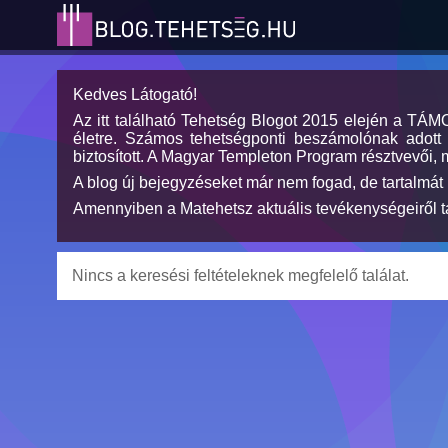
Kedves Látogató!
Az itt található Tehetség Blogot 2015 elején a TÁ
életre. Számos tehetségponti beszámolónak adott h
biztosított. A Magyar Templeton Program résztvevői, 
A blog új bejegyzéseket már nem fogad, de tartalmát 
Amennyiben a Matehetsz aktuális tevékenységeiről tá
Nincs a keresési feltételeknek megfelelő találat.