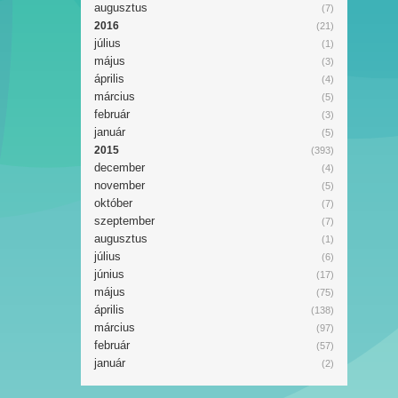
augusztus
(7)
2016
(21)
július
(1)
május
(3)
április
(4)
március
(5)
február
(3)
január
(5)
2015
(393)
december
(4)
november
(5)
október
(7)
szeptember
(7)
augusztus
(1)
július
(6)
június
(17)
május
(75)
április
(138)
március
(97)
február
(57)
január
(2)