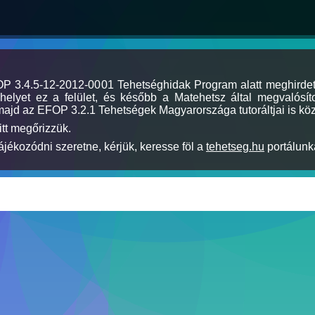
MOP 3.4.5-12-2012-0001 Tehetséghidak Program alatt meghirde
elyet ez a felület, és később a Matehetsz által megvalósíto
majd az EFOP 3.2.1 Tehetségek Magyarországa tutoráltjai is köz
itt megőrizzük.
jékozódni szeretne, kérjük, keresse föl a
tehetseg.hu
portálunka