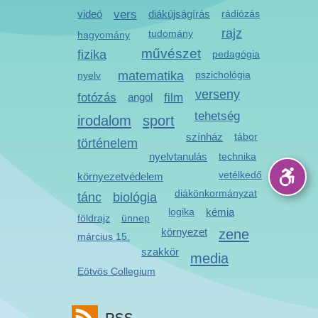
videó
vers
diákújságírás
rádiózás
rajz
tudomány
hagyomány
művészet
fizika
pedagógia
matematika
pszichológia
nyelv
verseny
fotózás
angol
film
tehetség
irodalom
sport
színház
tábor
történelem
nyelvtanulás
technika
vetélkedő
környezetvédelem
diákönkormányzat
tánc
biológia
logika
kémia
földrajz
ünnep
környezet
zene
március 15.
szakkör
media
Eötvös Collegium