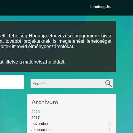
tehetseg.hu
tett, Tehetség Hónapja elnevezésű programunk hívta
tt további projekteknek is megjelenési lehetőséget
öltek itt rövid élménybeszámolókat.
t, illetve a
matehetsz.hu
oldalt.
Keresés
Archívum
2023
2017
(9)
november
(1)
szeptember
(1)