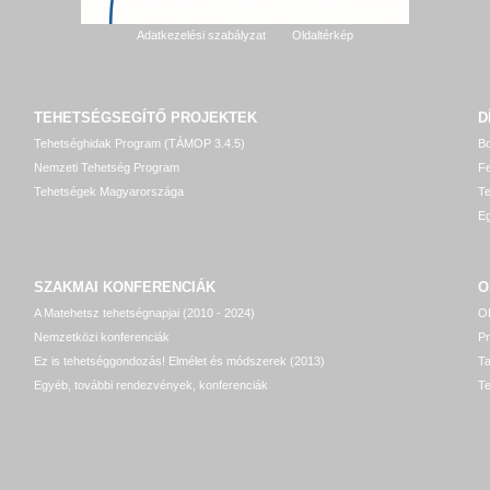
Adatkezelési szabályzat
Oldaltérkép
TEHETSÉGSEGÍTŐ
PROJEKTEK
D
Tehetséghidak Program (TÁMOP 3.4.5)
Bo
Nemzeti Tehetség Program
Fe
Tehetségek Magyarországa
T
Eg
SZAKMAI KONFERENCIÁK
O
A Matehetsz tehetségnapjai (2010 - 2024)
OP
Nemzetközi konferenciák
P
Ez is tehetséggondozás! Elmélet és módszerek (2013)
T
Egyéb, további rendezvények, konferenciák
Te