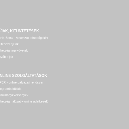
ÍJAK, KITÜNTETÉSEK
nis Bona – A nemzet tehetségeiért
lfedezettjeink
ehetségnagykövetek
yéb díjak
NLINE SZOLGÁLTATÁSOK
ER - online pályázati rendszer
rogrambeküldés
anulmányi versenyek
hetség hálózat – online adatkezelő