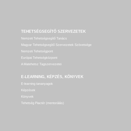
TEHETSÉGSEGÍTŐ SZERVEZETEK
Nemzeti Tehetségsegítő Tanács
Magyar Tehetségsegítő Szervezetek Szövetsége
Nemzeti Tehetségpont
Európai Tehetségközpont
A Matehetsz Tagszervezetei
E-LEARNING, KÉPZÉS, KÖNYVEK
E-learning tananyagok
Képzések
Könyvek
Tehetség Piactér (mentorálás)