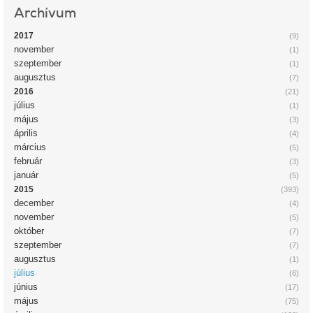
Archívum
2017
(9)
november
(1)
szeptember
(1)
augusztus
(7)
2016
(21)
július
(1)
május
(3)
április
(4)
március
(5)
február
(3)
január
(5)
2015
(393)
december
(4)
november
(5)
október
(7)
szeptember
(7)
augusztus
(1)
július
(6)
június
(17)
május
(75)