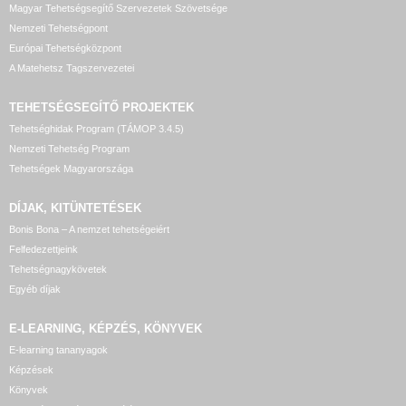
Magyar Tehetségsegítő Szervezetek Szövetsége
Nemzeti Tehetségpont
Európai Tehetségközpont
A Matehetsz Tagszervezetei
TEHETSÉGSEGÍTŐ
PROJEKTEK
Tehetséghidak Program (TÁMOP 3.4.5)
Nemzeti Tehetség Program
Tehetségek Magyarországa
DÍJAK, KITÜNTETÉSEK
Bonis Bona – A nemzet tehetségeiért
Felfedezettjeink
Tehetségnagykövetek
Egyéb díjak
E-LEARNING, KÉPZÉS, KÖNYVEK
E-learning tananyagok
Képzések
Könyvek