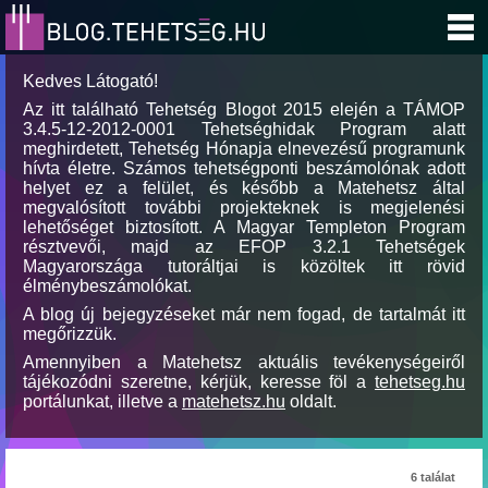
Kedves Látogató!
Az itt található Tehetség Blogot 2015 elején a TÁMOP
3.4.5-12-2012-0001 Tehetséghidak Program alatt
meghirdetett, Tehetség Hónapja elnevezésű programunk
hívta életre. Számos tehetségponti beszámolónak adott
helyet ez a felület, és később a Matehetsz által
megvalósított további projekteknek is megjelenési
lehetőséget biztosított. A Magyar Templeton Program
résztvevői, majd az EFOP 3.2.1 Tehetségek
Magyarországa tutoráltjai is közöltek itt rövid
élménybeszámolókat.
A blog új bejegyzéseket már nem fogad, de tartalmát itt
megőrizzük.
Amennyiben a Matehetsz aktuális tevékenységeiről
tájékozódni szeretne, kérjük, keresse föl a
tehetseg.hu
portálunkat, illetve a
matehetsz.hu
oldalt.
6 találat