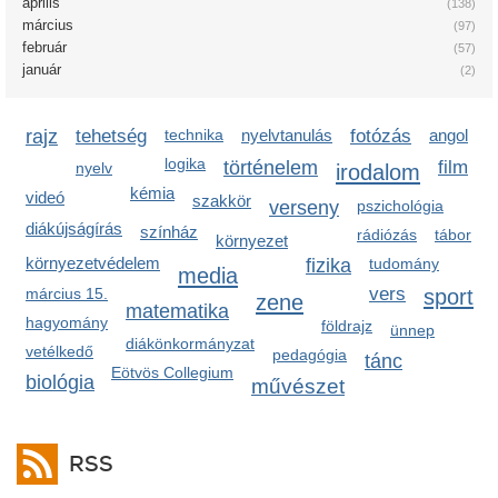
április
(138)
március
(97)
február
(57)
január
(2)
rajz
tehetség
technika
nyelvtanulás
fotózás
angol
logika
történelem
film
nyelv
irodalom
kémia
videó
szakkör
verseny
pszichológia
diákújságírás
színház
rádiózás
tábor
környezet
környezetvédelem
fizika
tudomány
media
vers
sport
március 15.
zene
matematika
hagyomány
földrajz
ünnep
diákönkormányzat
vetélkedő
pedagógia
tánc
Eötvös Collegium
biológia
művészet
RSS