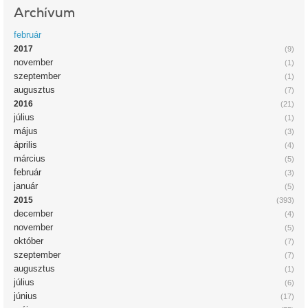
Archívum
február
2017
(9)
november
(1)
szeptember
(1)
augusztus
(7)
2016
(21)
július
(1)
május
(3)
április
(4)
március
(5)
február
(3)
január
(5)
2015
(393)
december
(4)
november
(5)
október
(7)
szeptember
(7)
augusztus
(1)
július
(6)
június
(17)