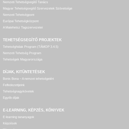
Nemzeti Tehetségsegítő Tanács
Magyar Tehetségsegítő Szervezetek Szövetsége
Nemzeti Tehetségpont
Európai Tehetségközpont
A Matehetsz Tagszervezetei
TEHETSÉGSEGÍTŐ
PROJEKTEK
Tehetséghidak Program (TÁMOP 3.4.5)
Nemzeti Tehetség Program
Tehetségek Magyarországa
DÍJAK, KITÜNTETÉSEK
Bonis Bona – A nemzet tehetségeiért
Felfedezettjeink
Tehetségnagykövetek
Egyéb díjak
E-LEARNING, KÉPZÉS, KÖNYVEK
E-learning tananyagok
Képzések