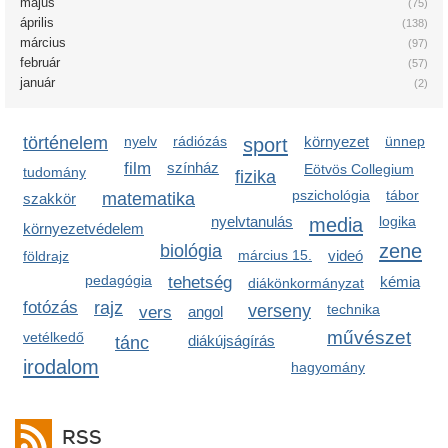
május
(75)
április
(138)
március
(97)
február
(57)
január
(2)
történelem
nyelv
rádiózás
sport
környezet
ünnep
film
színház
Eötvös Collegium
tudomány
fizika
pszichológia
tábor
matematika
szakkör
nyelvtanulás
media
logika
környezetvédelem
zene
biológia
március 15.
videó
földrajz
pedagógia
tehetség
kémia
diákönkormányzat
fotózás
rajz
verseny
technika
vers
angol
művészet
vetélkedő
diákújságírás
tánc
irodalom
hagyomány
RSS