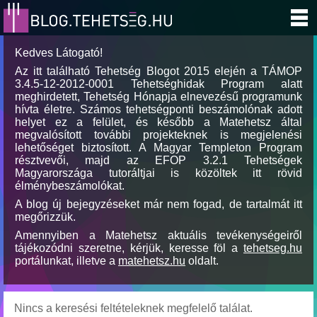
Kedves Látogató!
Az itt található Tehetség Blogot 2015 elején a TÁMOP
3.4.5-12-2012-0001 Tehetséghidak Program alatt
meghirdetett, Tehetség Hónapja elnevezésű programunk
hívta életre. Számos tehetségponti beszámolónak adott
helyet ez a felület, és később a Matehetsz által
megvalósított további projekteknek is megjelenési
lehetőséget biztosított. A Magyar Templeton Program
résztvevői, majd az EFOP 3.2.1 Tehetségek
Magyarországa tutoráltjai is közöltek itt rövid
élménybeszámolókat.
A blog új bejegyzéseket már nem fogad, de tartalmát itt
megőrizzük.
Amennyiben a Matehetsz aktuális tevékenységeiről
tájékozódni szeretne, kérjük, keresse föl a
tehetseg.hu
portálunkat, illetve a
matehetsz.hu
oldalt.
Nincs a keresési feltételeknek megfelelő találat.