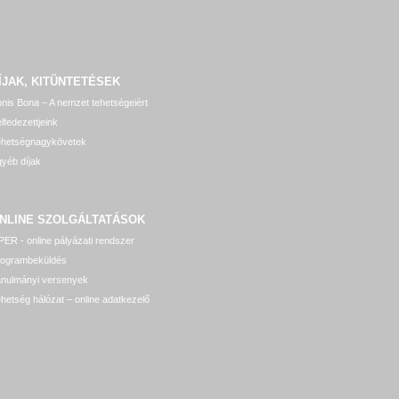
ÍJAK, KITÜNTETÉSEK
nis Bona – A nemzet tehetségeiért
lfedezettjeink
ehetségnagykövetek
yéb díjak
NLINE SZOLGÁLTATÁSOK
ER - online pályázati rendszer
rogrambeküldés
anulmányi versenyek
hetség hálózat – online adatkezelő