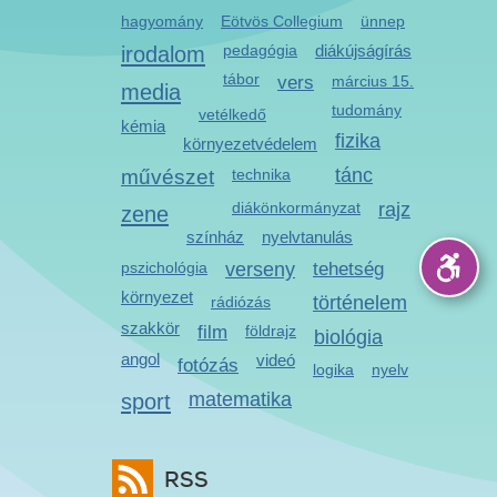
hagyomány
Eötvös Collegium
ünnep
irodalom
pedagógia
diákújságírás
tábor
vers
március 15.
media
tudomány
vetélkedő
kémia
fizika
környezetvédelem
tánc
művészet
technika
diákönkormányzat
rajz
zene
színház
nyelvtanulás
pszichológia
verseny
tehetség
környezet
történelem
rádiózás
szakkör
film
földrajz
biológia
angol
videó
fotózás
logika
nyelv
sport
matematika
RSS