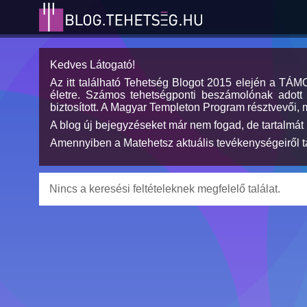
Kedves Látogató!
Az itt található Tehetség Blogot 2015 elején a TÁ
életre. Számos tehetségponti beszámolónak adott h
biztosított. A Magyar Templeton Program résztvevői, 
A blog új bejegyzéseket már nem fogad, de tartalmát 
Amennyiben a Matehetsz aktuális tevékenységeiről tá
Nincs a keresési feltételeknek megfelelő találat.