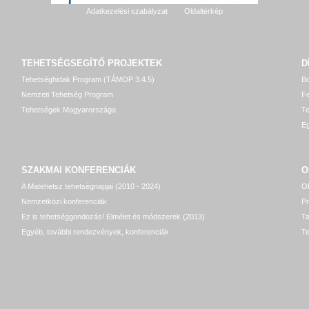
Adatkezelési szabályzat
Oldaltérkép
TEHETSÉGSEGÍTŐ
PROJEKTEK
D
Tehetséghidak Program (TÁMOP 3.4.5)
Bo
Nemzeti Tehetség Program
Fe
Tehetségek Magyarországa
T
Eg
SZAKMAI KONFERENCIÁK
O
A Matehetsz tehetségnapjai (2010 - 2024)
OP
Nemzetközi konferenciák
P
Ez is tehetséggondozás! Elmélet és módszerek (2013)
T
Egyéb, további rendezvények, konferenciák
Te