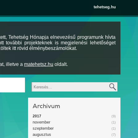
tehetseg.hu
tett, Tehetség Hónapja elnevezésű programunk hívta
tt további projekteknek is megjelenési lehetőséget
öltek itt rövid élménybeszámolókat.
t, illetve a
matehetsz.hu
oldalt.
Keresés
Archívum
2017
(9)
november
(1)
szeptember
(1)
augusztus
(7)