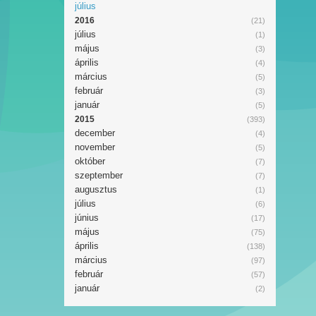
július
2016
(21)
július
(1)
május
(3)
április
(4)
március
(5)
február
(3)
január
(5)
2015
(393)
december
(4)
november
(5)
október
(7)
szeptember
(7)
augusztus
(1)
július
(6)
június
(17)
május
(75)
április
(138)
március
(97)
február
(57)
január
(2)