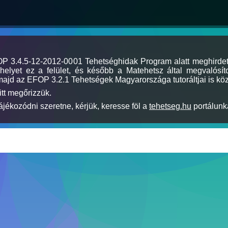
MOP 3.4.5-12-2012-0001 Tehetséghidak Program alatt meghirde
elyet ez a felület, és később a Matehetsz által megvalósíto
majd az EFOP 3.2.1 Tehetségek Magyarországa tutoráltjai is köz
itt megőrizzük.
jékozódni szeretne, kérjük, keresse föl a
tehetseg.hu
portálunka