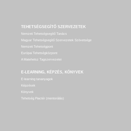
TEHETSÉGSEGÍTŐ SZERVEZETEK
Nemzeti Tehetségsegítő Tanács
Magyar Tehetségsegítő Szervezetek Szövetsége
Nemzeti Tehetségpont
Európai Tehetségközpont
A Matehetsz Tagszervezetei
E-LEARNING, KÉPZÉS, KÖNYVEK
E-learning tananyagok
Képzések
Könyvek
Tehetség Piactér (mentorálás)