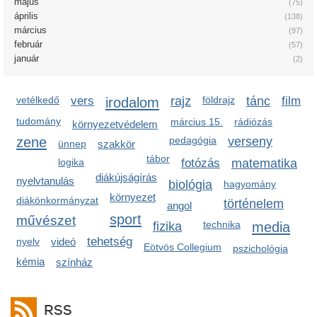
május
(75)
április
(138)
március
(97)
február
(57)
január
(2)
vetélkedő
vers
irodalom
rajz
földrajz
tánc
film
tudomány
március 15.
rádiózás
környezetvédelem
zene
pedagógia
verseny
ünnep
szakkör
tábor
logika
fotózás
matematika
diákújságírás
nyelvtanulás
biológia
hagyomány
környezet
diákönkormányzat
történelem
angol
sport
művészet
technika
media
fizika
tehetség
nyelv
videó
Eötvös Collegium
pszichológia
kémia
színház
RSS