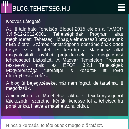
Kedves Látogató!
Az itt található Tehetség Blogot 2015 elején a TÁMOP
3.4.5-12-2012-0001 Tehetséghidak Program alatt
meghirdetett, Tehetség Hónapja elnevezésű programunk
hívta életre. Számos tehetségponti beszámolónak adott
helyet ez a felület, és később a Matehetsz által
megvalósított további projekteknek is megjelenési
lehetőséget biztosított. A Magyar Templeton Program
résztvevői, majd az EFOP 3.2.1 Tehetségek
Magyarországa tutoráltjai is közöltek itt rövid
élménybeszámolókat.
A blog új bejegyzéseket már nem fogad, de tartalmát itt
megőrizzük.
Amennyiben a Matehetsz aktuális tevékenységeiről
tájékozódni szeretne, kérjük, keresse föl a
tehetseg.hu
portálunkat, illetve a
matehetsz.hu
oldalt.
Nincs a keresési feltételeknek megfelelő találat.