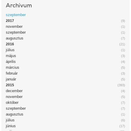
Archívum
szeptember
2017
(9)
november
(1)
szeptember
(1)
augusztus
(7)
2016
(21)
július
(1)
május
(3)
április
(4)
március
(5)
február
(3)
január
(5)
2015
(393)
december
(4)
november
(5)
október
(7)
szeptember
(7)
augusztus
(1)
július
(6)
június
(17)