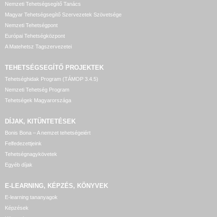
Nemzeti Tehetségsegítő Tanács
Magyar Tehetségsegítő Szervezetek Szövetsége
Nemzeti Tehetségpont
Európai Tehetségközpont
A Matehetsz Tagszervezetei
TEHETSÉGSEGÍTŐ
PROJEKTEK
Tehetséghidak Program (TÁMOP 3.4.5)
Nemzeti Tehetség Program
Tehetségek Magyarországa
DÍJAK, KITÜNTETÉSEK
Bonis Bona – A nemzet tehetségeiért
Felfedezettjeink
Tehetségnagykövetek
Egyéb díjak
E-LEARNING, KÉPZÉS, KÖNYVEK
E-learning tananyagok
Képzések