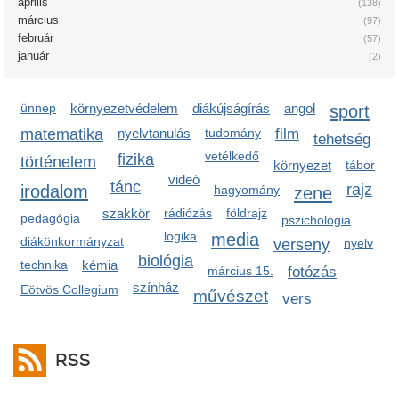
április
(138)
március
(97)
február
(57)
január
(2)
ünnep
környezetvédelem
diákújságírás
angol
sport
matematika
nyelvtanulás
tudomány
film
tehetség
vetélkedő
fizika
történelem
környezet
tábor
videó
tánc
irodalom
rajz
hagyomány
zene
szakkör
rádiózás
földrajz
pedagógia
pszichológia
logika
media
diákönkormányzat
verseny
nyelv
biológia
technika
kémia
március 15.
fotózás
színház
Eötvös Collegium
művészet
vers
RSS