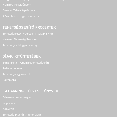
Nemzeti Tehetségpont
Európai Tehetségközpont
A Matehetsz Tagszervezetei
TEHETSÉGSEGÍTŐ
PROJEKTEK
Tehetséghidak Program (TÁMOP 3.4.5)
Nemzeti Tehetség Program
Tehetségek Magyarországa
DÍJAK, KITÜNTETÉSEK
Bonis Bona – A nemzet tehetségeiért
Felfedezettjeink
Tehetségnagykövetek
Egyéb díjak
E-LEARNING, KÉPZÉS, KÖNYVEK
E-learning tananyagok
Képzések
Könyvek
Tehetség Piactér (mentorálás)