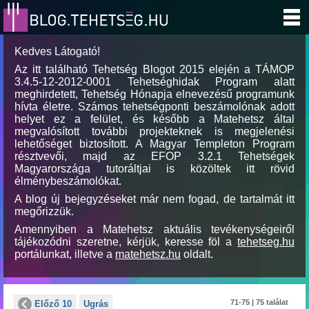
Kedves Látogató!
Az itt található Tehetség Blogot 2015 elején a TÁMOP
3.4.5-12-2012-0001 Tehetséghidak Program alatt
meghirdetett, Tehetség Hónapja elnevezésű programunk
hívta életre. Számos tehetségponti beszámolónak adott
helyet ez a felület, és később a Matehetsz által
megvalósított további projekteknek is megjelenési
lehetőséget biztosított. A Magyar Templeton Program
résztvevői, majd az EFOP 3.2.1 Tehetségek
Magyarországa tutoráltjai is közöltek itt rövid
élménybeszámolókat.
A blog új bejegyzéseket már nem fogad, de tartalmát itt
megőrizzük.
Amennyiben a Matehetsz aktuális tevékenységeiről
tájékozódni szeretne, kérjük, keresse föl a
tehetseg.hu
portálunkat, illetve a
matehetsz.hu
oldalt.
71-75 | 75 találat
Előző 10
Ugrás